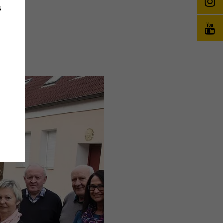
s
änge
wie
e
,