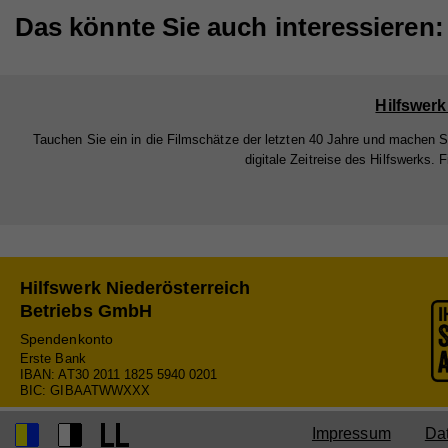
Na
Das könnte Sie auch interessieren:
Lau
Anb
Zw
Lau
Hilfswerk
Zw
Tauchen Sie ein in die Filmschätze der letzten 40 Jahre und machen S
digitale Zeitreise des Hilfswerks. F
Na
Anb
Lau
Hilfswerk Niederösterreich
Zw
Betriebs GmbH
Spendenkonto
Erste Bank
IBAN: AT30 2011 1825 5940 0201
Na
BIC: GIBAATWWXXX
Anb
Impressum
Da