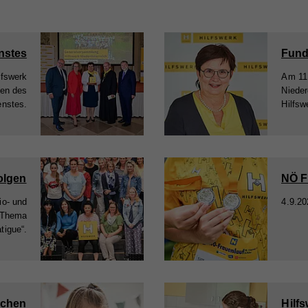
nstes
Fund
lfswerk
Am 11.
hen des
Nieder
enstes.
Hilfsw
olgen
NÖ F
io- und
4.9.20
 Thema
tigue“.
schen