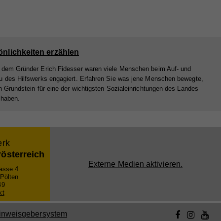
önlichkeiten erzählen
dem Gründer Erich Fidesser waren viele Menschen beim Auf- und
 des Hilfswerks engagiert. Erfahren Sie was jene Menschen bewegte,
n Grundstein für eine der wichtigsten Sozialeinrichtungen des Landes
 haben.
erk
rösterreich
Externe Medien aktivieren.
gasse 4
 Pölten
49
kt
inweisgebersystem