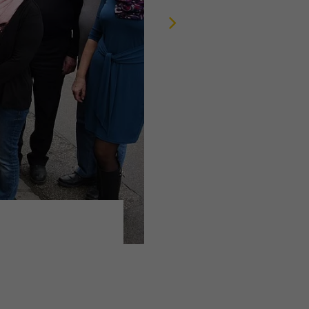
Next
ieser
are
ie
nd
nd
er