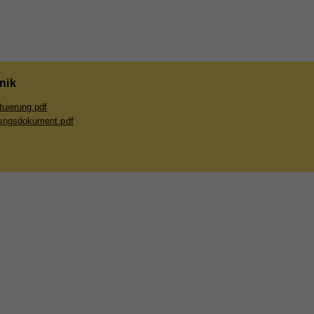
e
bei
nik
tuierung.pdf
ungsdokument.pdf