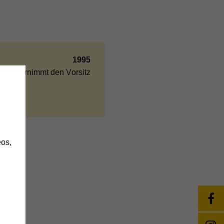
1995
ber übernimmt den Vorsitz
h
os,