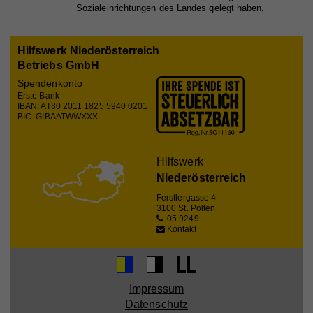
Registriert eine eindeutige ID, die verwendet wird,
Sozialeinrichtungen des Landes gelegt haben.
Zweck
um statistische Daten dazu, wie der Besucher die
Website nutzt, zu generieren.
Hilfswerk Niederösterreich
Betriebs GmbH
Spendenkonto
Name
_gat_UA_44117881-7
Erste Bank
IBAN: AT30 2011 1825 5940 0201
Anbieter
Whatchado
BIC: GIBAATWWXXX
Laufzeit
10 Minuten
Hilfswerk
Wird zur Unterscheidung von Website Besuchern
Zweck
verwendet
Niederösterreich
Ferstlergasse 4
3100 St. Pölten
05 9249
Kontakt
Name
CAKEPHP
Anbieter
Whatchado
Laufzeit
Ende der Browsernutzung
Impressum
Datenschutz
Speichert notwendige Sessiondaten für