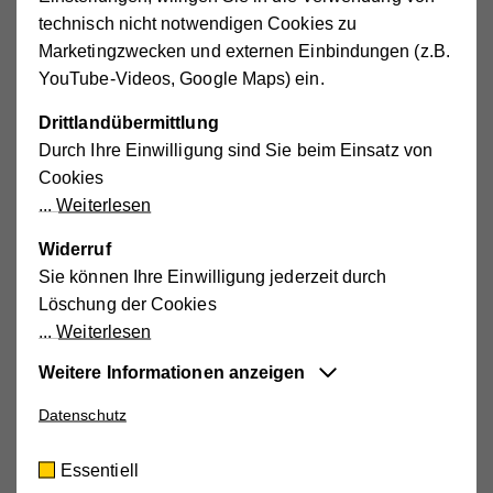
technisch nicht notwendigen Cookies zu
1986
Marketingzwecken und externen Einbindungen (z.B.
Konstituierende Sitzung des Hilfswerks
YouTube-Videos, Google Maps) ein.
Gmünd
Drittlandübermittlung
Durch Ihre Einwilligung sind Sie beim Einsatz von
Cookies
Weiterlesen
1991
Widerruf
Eröffnung der Räumlichkeiten in der
Sie können Ihre Einwilligung jederzeit durch
Bahnhofstraße 4 in Gmünd mit Liese
Löschung der Cookies
Prokop
Weiterlesen
Weitere Informationen anzeigen
1995
Datenschutz
Essentiell
Start Essen auf Rädern
Diese Cookies sind für die der Webseite
Essentiell
zugrundeliegenden Vorgänge wichtig und