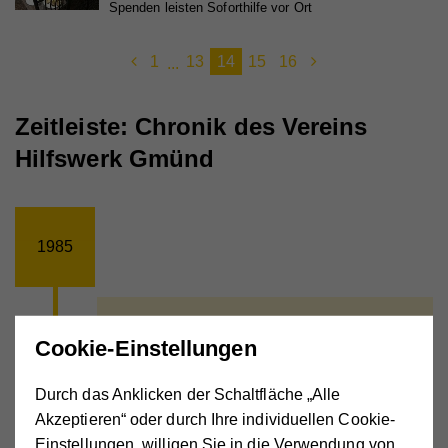
Spenden leisten Soforthilfe vor Ort
1
13
14
15
16
...
Zeitleiste: Chronik des Vereins
Hilfswerk Gmünd
1985
1985
Cookie-Einstellungen
Die Arbeit wird aufgenommen
Durch das Anklicken der Schaltfläche „Alle
Akzeptieren“ oder durch Ihre individuellen Cookie-
Einstellungen, willigen Sie in die Verwendung von