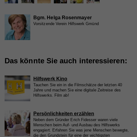
Wird von Google Analytics verwendet, um die
Zweck
Anforderungsrate einzuschränken
Name
_gid
Bgm. Helga Rosenmayer
Vorsitzende Verein Hilfswerk Gmünd
Anbieter
Google Analytics
Name
_gid
Laufzeit
1 Tag
Anbieter
Whatchado
Registriert eine eindeutige ID, die verwendet wird,
Zweck
um statistische Daten dazu, wie der Besucher die
Website nutzt, zu generieren.
Das könnte Sie auch interessieren:
Laufzeit
1 Tag
Registriert eine eindeutige ID, die verwendet wird,
Zweck
um statistische Daten dazu, wie der Besucher die
Hilfswerk Kino
Website nutzt, zu generieren.
Tauchen Sie ein in die Filmschätze der letzten 40
Jahre und machen Sie eine digitale Zeitreise des
Hilfswerks. Film ab!
Name
_ga
Persönlichkeiten erzählen
Anbieter
Whatchado
Neben dem Gründer Erich Fidesser waren viele
Menschen beim Auf- und Ausbau des Hilfswerks
Laufzeit
2 Jahre
engagiert. Erfahren Sie was jene Menschen bewegte,
die den Grundstein für eine der wichtigsten