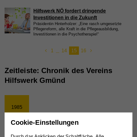
Hilfswerk NÖ fordert dringende
Investitionen in die Zukunft
Präsidentin Hinterholzer: „Eine rasch umgesetzte
Pflegereform, alle Kraft in die Pflegeausbildung,
Investitionen in die Psychotherapie!“
1
14
15
16
...
Zeitleiste: Chronik des Vereins
Hilfswerk Gmünd
1985
Cookie-Einstellungen
1985
Durch das Anklicken der Schaltfläche „Alle