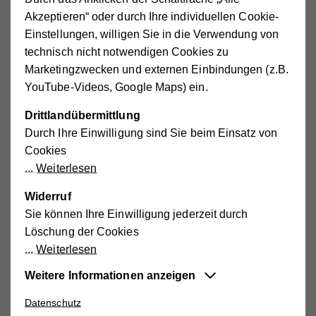
Die Arbeit wird aufgenommen
Akzeptieren“ oder durch Ihre individuellen Cookie-
Einstellungen, willigen Sie in die Verwendung von
technisch nicht notwendigen Cookies zu
Marketingzwecken und externen Einbindungen (z.B.
YouTube-Videos, Google Maps) ein.
1986
Drittlandübermittlung
Konstituierende Sitzung des Hilfswerks
Durch Ihre Einwilligung sind Sie beim Einsatz von
Gmünd
Cookies
Weiterlesen
Widerruf
Sie können Ihre Einwilligung jederzeit durch
1991
Löschung der Cookies
Eröffnung der Räumlichkeiten in der
Weiterlesen
Bahnhofstraße 4 in Gmünd mit Liese
Prokop
Weitere Informationen anzeigen
Datenschutz
Essentiell