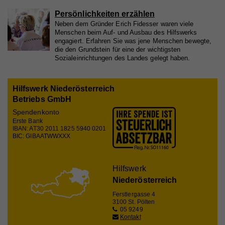
Laufzeit
2 Jahre
Persönlichkeiten erzählen
Neben dem Gründer Erich Fidesser waren viele
Registriert eine eindeutige ID, die verwendet wird,
Menschen beim Auf- und Ausbau des Hilfswerks
Zweck
um statistische Daten dazu, wie der Besucher die
engagiert. Erfahren Sie was jene Menschen bewegte,
Website nutzt, zu generieren.
die den Grundstein für eine der wichtigsten
Sozialeinrichtungen des Landes gelegt haben.
Name
_gat_UA_44117881-7
Hilfswerk Niederösterreich
Betriebs GmbH
Anbieter
Whatchado
Spendenkonto
Erste Bank
Laufzeit
10 Minuten
IBAN: AT30 2011 1825 5940 0201
BIC: GIBAATWWXXX
Wird zur Unterscheidung von Website Besuchern
Zweck
verwendet
Hilfswerk
Niederösterreich
Name
CAKEPHP
Ferstlergasse 4
3100 St. Pölten
05 9249
Anbieter
Whatchado
Kontakt