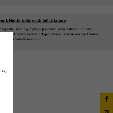
werk Niederösterreich hilft Ukraine
logische Beratung, Spielgruppen und Lernangebote für Kinder,
hkurse: Hilfswerk unterstützt geflüchtete Familien aus der Ukraine /
n leisten Soforthilfe vor Ort
h
os,