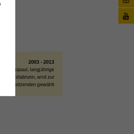
s
änge
wie
2003 - 2013
te Rossipaul, langjährige
swerk Hollabrunn, wird zur
Vorsitzenden gewählt
e
,