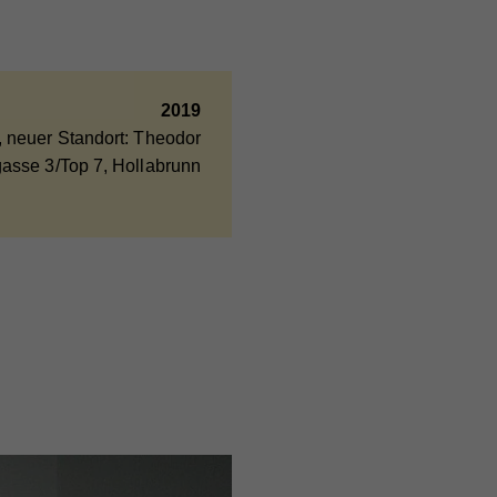
2019
ieser
 neuer Standort: Theodor
are
asse 3/Top 7, Hollabrunn
ie
nd
nd
er