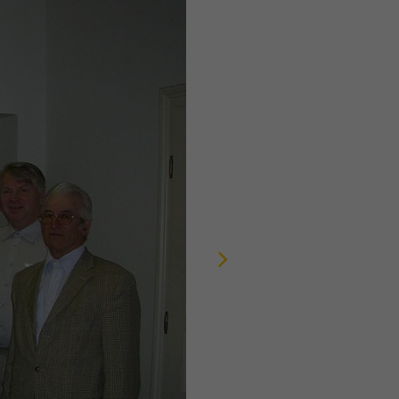
e
bei
Next