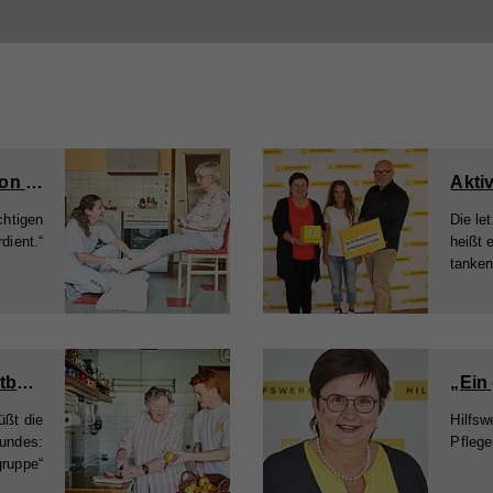
„Ausbildungsprämie in der Pflege ist wertvolle Investition in die Zukunft!“
Akti
chtigen
Die le
dient.“
heißt 
tanken
Endlich werden auch Heimhilfen in der Pflegereform mitbedacht
„Ein 
üßt die
Hilfsw
Bundes:
Pflege
gruppe“