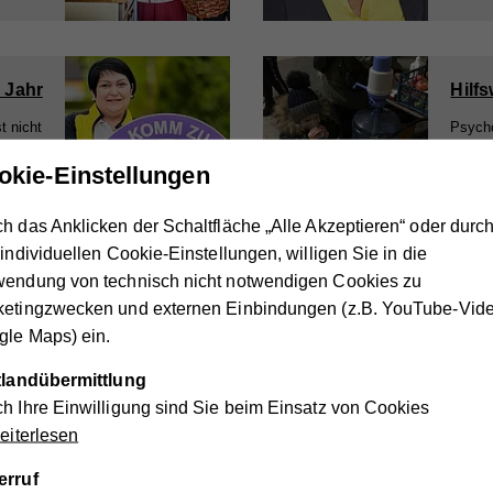
m Jahr
Hilfs
t nicht
Psycho
65 Tage
Deutsc
okie-Einstellungen
m Jahr.
Spende
h das Anklicken der Schaltfläche „Alle Akzeptieren“ oder durc
 individuellen Cookie-Einstellungen, willigen Sie in die
1
...
13
14
15
16
wendung von technisch nicht notwendigen Cookies zu
ketingzwecken und externen Einbindungen (z.B. YouTube-Vide
le Maps) ein.
nik des Vereins Hilfswerk Hollabrunn
ttlandübermittlung
h Ihre Einwilligung sind Sie beim Einsatz von Cookies
iterlesen
1989
erruf