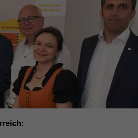
reich: