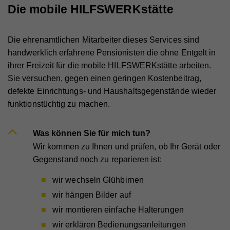
Die mobile HILFSWERKstätte
Name
_ga
Die ehrenamtlichen Mitarbeiter dieses Services sind
Anbieter
Whatchado
handwerklich erfahrene Pensionisten die ohne Entgelt in
ihrer Freizeit für die mobile HILFSWERKstätte arbeiten.
Laufzeit
2 Jahre
Sie versuchen, gegen einen geringen Kostenbeitrag,
Registriert eine eindeutige ID, die verwendet wird,
defekte Einrichtungs- und Haushaltsgegenstände wieder
Zweck
um statistische Daten dazu, wie der Besucher die
funktionstüchtig zu machen.
Website nutzt, zu generieren.
Was können Sie für mich tun?
Name
_gat_UA_44117881-7
Wir kommen zu Ihnen und prüfen, ob Ihr Gerät oder
Gegenstand noch zu reparieren ist:
Anbieter
Whatchado
wir wechseln Glühbirnen
Laufzeit
10 Minuten
wir hängen Bilder auf
Wird zur Unterscheidung von Website Besuchern
Zweck
wir montieren einfache Halterungen
verwendet
wir erklären Bedienungsanleitungen