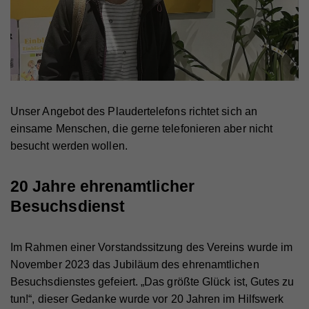
Name
_gid
Anbieter
Walls.io
Laufzeit
1 Tag
Registriert eine eindeutige ID, die verwendet wird,
Zweck
um statistische Daten dazu, wie der Besucher die
Website nutzt, zu generieren.
Unser Angebot des Plaudertelefons richtet sich an
einsame Menschen, die gerne telefonieren aber nicht
besucht werden wollen.
Name
_ga
20 Jahre ehrenamtlicher
Anbieter
Walls.io
Besuchsdienst
Laufzeit
2 Jahre
Registriert eine eindeutige ID, die verwendet wird,
Im Rahmen einer Vorstandssitzung des Vereins wurde im
Zweck
um statistische Daten dazu, wie der Besucher die
November 2023 das Jubiläum des ehrenamtlichen
Website nutzt, zu generieren.
Besuchsdienstes gefeiert. „Das größte Glück ist, Gutes zu
tun!“, dieser Gedanke wurde vor 20 Jahren im Hilfswerk