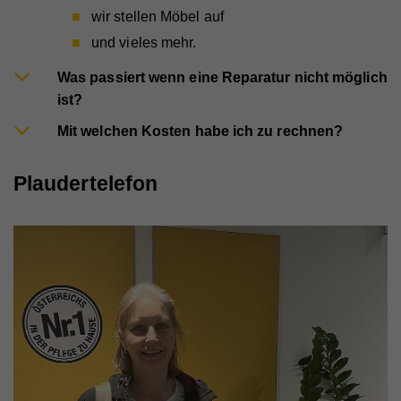
wir stellen Möbel auf
Name
CAKEPHP
und vieles mehr.
Anbieter
Whatchado
Was passiert wenn eine Reparatur nicht möglich
ist?
Laufzeit
Ende der Browsernutzung
Mit welchen Kosten habe ich zu rechnen?
Speichert notwendige Sessiondaten für
Zweck
Basisfunktion der Website.
Plaudertelefon
Name
_gat
Anbieter
Walls.io
Laufzeit
1 Minute
Wird von Google Analytics verwendet, um die
Zweck
Anforderungsrate einzuschränken