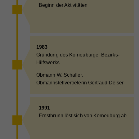
melden, mit dem Zweck der Messung der
Beginn der Aktivitäten
Wirksamkeit einer Werbung und der Anzeige
zielgerichteter Werbung für den Benutzer.
Name
NID
1983
Anbieter
Google Maps
Gründung des Korneuburger Bezirks-
Laufzeit
6 Monate
Hilfswerks
Wird zum Entsperren von Google Maps-Inhalten
Obmann W. Schafler,
Zweck
verwendet.
Obmannstellvertreterin Gertraud Deiser
1991
Ernstbrunn löst sich von Korneuburg ab