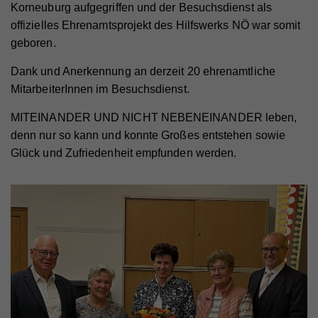
Korneuburg aufgegriffen und der Besuchsdienst als
Name
io
offizielles Ehrenamtsprojekt des Hilfswerks NÖ war somit
Anbieter
Walls.io
geboren.
Laufzeit
Session
Dank und Anerkennung an derzeit 20 ehrenamtliche
MitarbeiterInnen im Besuchsdienst.
Cookie, der zur Aufrechterhaltung der Verbindung
des Walls.io Frontends zum Backend dient (=
Zweck
Updates mit neuen Posts). Es werden keine
MITEINANDER UND NICHT NEBENEINANDER leben,
personenbezogenen Infos gespeichert.
denn nur so kann und konnte Großes entstehen sowie
Glück und Zufriedenheit empfunden werden.
Name
iutk
Anbieter
Issuu
Laufzeit
1 Tag
Registriert eine Tracking-ID für das Gerät oder den
Zweck
Browser eines Benutzers.