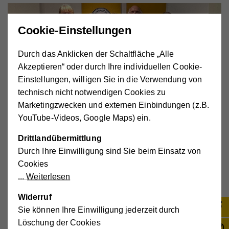
Cookie-Einstellungen
Durch das Anklicken der Schaltfläche „Alle
Akzeptieren“ oder durch Ihre individuellen Cookie-
Einstellungen, willigen Sie in die Verwendung von
technisch nicht notwendigen Cookies zu
Marketingzwecken und externen Einbindungen (z.B.
YouTube-Videos, Google Maps) ein.
Drittlandübermittlung
Durch Ihre Einwilligung sind Sie beim Einsatz von
Cookies
Weiterlesen
Seniorinnen und Senioren werden älter und wollen länger
Widerruf
unabhängig und selbstbestimmt in der gewohnten
Sie können Ihre Einwilligung jederzeit durch
Umgebung bleiben. Eine große Sorge ist, dass das
Löschung der Cookies
Gedächtnis nachlässt und die Bewältigung des Alltags