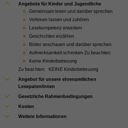
Angebote für Kinder und Jugendliche
Anbieter
Google Universal Analytics
Gemeinsam lesen und darüber sprechen
Vorlesen lassen und zuhören
Name
_gat
Laufzeit
1 Minute
Lesekompetenz erweitern
Anbieter
Whatchado
Wird von Google Analytics verwendet, um die
Zweck
Geschichten erzählen
Anforderungsrate einzuschränken.
Laufzeit
1 Minute
Bilder anschauen und darüber sprechen
Wird von Google Analytics verwendet, um die
Aufmerksamkeit schenken Zu beachten:
Zweck
Anforderungsrate einzuschränken
Name
_gid
Keine Kinderbetreuung
Anbieter
Google Analytics
Zu beachten: KEINE Kinderbetreuung
Angebot für unsere ehrenamtlichen
Name
_gid
Laufzeit
1 Tag
Lesepaten/innen
Anbieter
Whatchado
Registriert eine eindeutige ID, die verwendet wird,
Zweck
um statistische Daten dazu, wie der Besucher die
Gesetzliche Rahmenbedingungen
Website nutzt, zu generieren.
Laufzeit
1 Tag
Kosten
Registriert eine eindeutige ID, die verwendet wird,
Weitere Informationen
Zweck
um statistische Daten dazu, wie der Besucher die
Website nutzt, zu generieren.