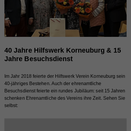
Name
__qca
Anbieter
Issuu
Laufzeit
1 Jahr
Sammelt anonyme Daten über die Besuche des
Benutzers auf der Website, z. B. die Anzahl der
Besuche, die durchschnittliche Zeit, die auf der
40 Jahre Hilfswerk Korneuburg & 15
Zweck
Website verbracht wurde, und welche Seiten
Jahre Besuchsdienst
geladen wurden, um Berichte zur Optimierung des
Website-Inhalts zu erstellen.
Im Jahr 2018 feierte der Hilfswerk Verein Korneuburg sein
40-jähriges Bestehen. Auch der ehrenamtliche
Name
mc
Besuchsdienst feierte ein rundes Jubiläum: seit 15 Jahren
Anbieter
Quantcast
schenken Ehrenamtliche des Vereins ihre Zeit. Sehen Sie
selbst:
Laufzeit
1 Jahr
Quantcast kann die IP-Adresse Ihres Rechners
verwenden, den Pixelcode, die HTTP-
Standortbestimmung, den aktuellen HTTP-Standort,