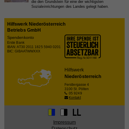
Speichert notwendige Sessiondaten für
die den Grundstein für eine der wichtigsten
Zweck
Basisfunktion der Website.
Sozialeinrichtungen des Landes gelegt haben.
Hilfswerk Niederösterreich
Name
_gat
Betriebs GmbH
Spendenkonto
Anbieter
Walls.io
Erste Bank
IBAN: AT30 2011 1825 5940 0201
Laufzeit
1 Minute
BIC: GIBAATWWXXX
Wird von Google Analytics verwendet, um die
Zweck
Anforderungsrate einzuschränken
Hilfswerk
Niederösterreich
Ferstlergasse 4
Name
_gid
3100 St. Pölten
05 9249
Kontakt
Anbieter
Walls.io
Laufzeit
1 Tag
Registriert eine eindeutige ID, die verwendet wird,
Impressum
Zweck
um statistische Daten dazu, wie der Besucher die
Datenschutz