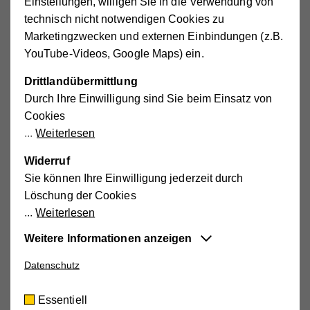
Einstellungen, willigen Sie in die Verwendung von
technisch nicht notwendigen Cookies zu
Marketingzwecken und externen Einbindungen (z.B.
1999
YouTube-Videos, Google Maps) ein.
Eröffnung des "Zentrums für Beratung &
Drittlandübermittlung
Begleitung"
Durch Ihre Einwilligung sind Sie beim Einsatz von
Cookies
Weiterlesen
Widerruf
2007
Sie können Ihre Einwilligung jederzeit durch
Start des ehrenamtlichen
Löschung der Cookies
Besuchsdienstes
Weiterlesen
Weitere Informationen anzeigen
Datenschutz
Essentiell
2013
Diese Cookies sind für die der Webseite
Festveranstaltung "25 Jahre Hilfswerk
Essentiell
zugrundeliegenden Vorgänge wichtig und
Schwechat"