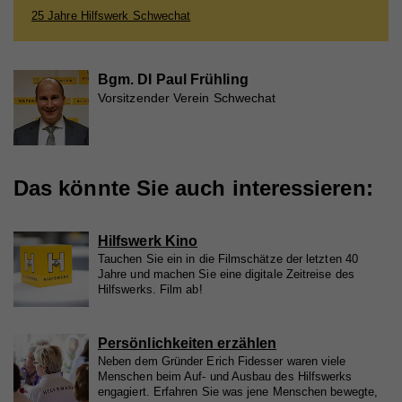
Registriert eine eindeutige ID, die verwendet wird,
25 Jahre Hilfswerk Schwechat
Zweck
um statistische Daten dazu, wie der Besucher die
Website nutzt, zu generieren.
Bgm. DI Paul Frühling
Vorsitzender Verein Schwechat
Name
_gat_UA_44117881-7
Anbieter
Whatchado
Laufzeit
10 Minuten
Das könnte Sie auch interessieren:
Wird zur Unterscheidung von Website Besuchern
Zweck
verwendet
Hilfswerk Kino
Tauchen Sie ein in die Filmschätze der letzten 40
Jahre und machen Sie eine digitale Zeitreise des
Hilfswerks. Film ab!
Name
CAKEPHP
Anbieter
Whatchado
Persönlichkeiten erzählen
Neben dem Gründer Erich Fidesser waren viele
Laufzeit
Ende der Browsernutzung
Menschen beim Auf- und Ausbau des Hilfswerks
engagiert. Erfahren Sie was jene Menschen bewegte,