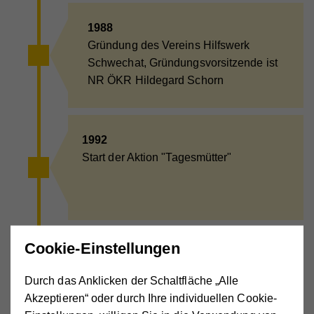
1988
Gründung des Vereins Hilfswerk
Schwechat, Gründungsvorsitzende ist
NR ÖKR Hildegard Schorn
1992
Start der Aktion "Tagesmütter"
Cookie-Einstellungen
1995
Start "Essen auf Rädern"
Durch das Anklicken der Schaltfläche „Alle
Akzeptieren“ oder durch Ihre individuellen Cookie-