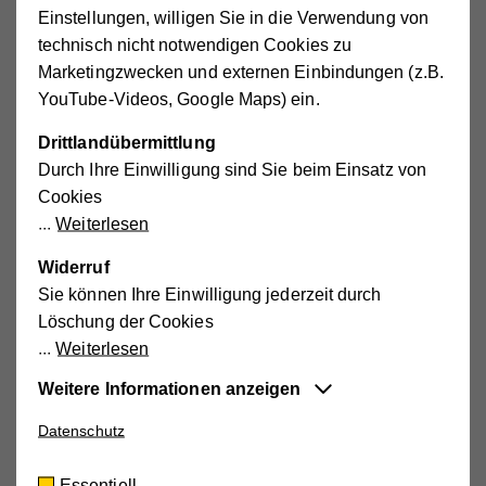
Dr. Gertraud Geppert
Einstellungen, willigen Sie in die Verwendung von
technisch nicht notwendigen Cookies zu
Marketingzwecken und externen Einbindungen (z.B.
1988
YouTube-Videos, Google Maps) ein.
Start der Aktion Essen auf Rädern mit 1.
Drittlandübermittlung
Juli
Durch Ihre Einwilligung sind Sie beim Einsatz von
Cookies
Weiterlesen
Widerruf
1989
Sie können Ihre Einwilligung jederzeit durch
Anschluss des 1. Notruftelefons
Löschung der Cookies
Weiterlesen
Weitere Informationen anzeigen
Datenschutz
Essentiell
1997
Diese Cookies sind für die der Webseite
Start der Tagesmutteraktion
Essentiell