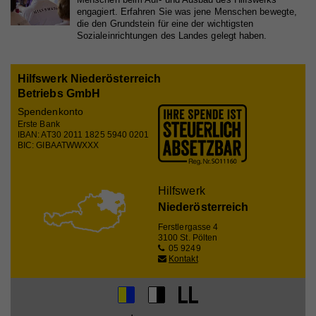
engagiert. Erfahren Sie was jene Menschen bewegte,
Registriert eine eindeutige ID, die verwendet wird,
die den Grundstein für eine der wichtigsten
Zweck
um statistische Daten dazu, wie der Besucher die
Sozialeinrichtungen des Landes gelegt haben.
Website nutzt, zu generieren.
Hilfswerk Niederösterreich
Betriebs GmbH
Name
_gat_UA_44117881-7
Spendenkonto
Erste Bank
Anbieter
Whatchado
IBAN: AT30 2011 1825 5940 0201
BIC: GIBAATWWXXX
Laufzeit
10 Minuten
Wird zur Unterscheidung von Website Besuchern
Zweck
Hilfswerk
verwendet
Niederösterreich
Ferstlergasse 4
3100 St. Pölten
Name
CAKEPHP
05 9249
Kontakt
Anbieter
Whatchado
Laufzeit
Ende der Browsernutzung