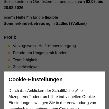
Sozialzentren in Oberösterreich und sucht
von 03.08. bis
28.08.2026
eine*n
Helfer*in
für die
flexible
Sommerkinderbetreuung
in
Sattledt (Vollzeit)
Profil:
Vorzugsweise Helfer*innenlehrgang
Freude am Umgang mit Kindern
Teamfähigkeit
Zuverlässigkeit
Mindestalter: 18 Jahre
Cookie-Einstellungen
Im Falle einer Zusage ist vor Dienstantritt eine
Strafregisterbescheinigung (§10, Abs.1
Durch das Anklicken der Schaltfläche „Alle
Strafregistergesetz) und eine Strafregisterbescheinigung
Akzeptieren“ oder durch Ihre individuellen Cookie-
„Kinder- und Jugendfürsorge“ (§ 10, Abs. 1b
Einstellungen, willigen Sie in die Verwendung von
Strafregistergesetz 1968) zu übermitteln. Die damit
technisch nicht notwendigen Cookies zu