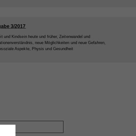
abe 3/2017
it und Kindsein heute und früher, Zeitenwandel und
tionenverständnis, neue Möglichkeiten und neue Gefahren,
soziale Aspekte, Physis und Gesundheit