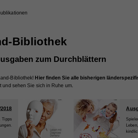
ublikationen
d-Bibliothek
 Ausgaben zum Durchblättern
and-Bibliothek!
Hier finden Sie alle bisherigen länderspez
t und sehen Sie sich in Ruhe um.
/2018
Ausg
. Tipps
Spiele
lungen.
Leben,
kindli