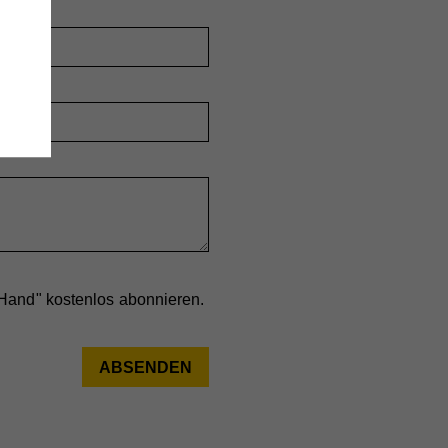
wie
e
,
 Hand" kostenlos abonnieren.
ieser
are
ie