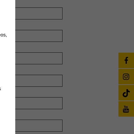
h
os,
s
änge