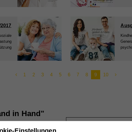
/2017
Ausg
soziale
Kindhe
lastung
Genera
tützung
psycho
1
2
3
4
5
6
7
8
9
10
nd in Hand"
Titel
okie-Einstellungen