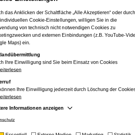
h das Anklicken der Schaltfläche „Alle Akzeptieren“ oder durc
Vorname
*
 individuellen Cookie-Einstellungen, willigen Sie in die
wendung von technisch nicht notwendigen Cookies zu
ketingzwecken und externen Einbindungen (z.B. YouTube-Vide
Nachname
*
le Maps) ein.
ttlandübermittlung
Straße
*
h Ihre Einwilligung sind Sie beim Einsatz von Cookies
iterlesen
Hausnummer
*
erruf
können Ihre Einwilligung jederzeit durch Löschung der Cookie
iterlesen
PLZ
*
tere Informationen anzeigen
entiell
nschutz
Ort
*
e Cookies sind für die der Webseite zugrundeliegenden Vorg
Essentiell
Externe Medien
Marketing
Statistik