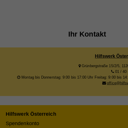
Info
teil
nach
Na
verk
Na
Anb
Cook
Ihr Kontakt
Anb
Lau
Sta
Na
Lau
Zw
Stat
Anb
Hilfswerk Öste
Webs
Zw
Lau
geme
Grünbergstraße 15/2/5, 11
Na
01 / 40
Webs
Montag bis Donnerstag: 9:00 bis 17:00 Uhr Freitag: 9:00 bis 14
Zw
Cook
Anb
office@hilfs
Na
Lau
Ex
Na
Anb
Mit 
Na
Zw
Anb
Lau
zuge
Anb
Hilfswerk Österreich
Lau
werd
Zw
jewe
Spendenkonto
Lau
Zw