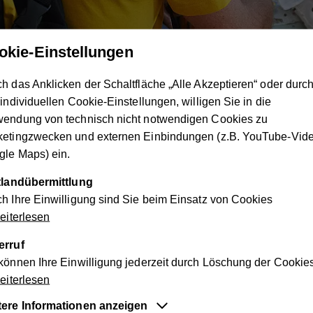
okie-Einstellungen
nerable children
h das Anklicken der Schaltfläche „Alle Akzeptieren“ oder durc
 individuellen Cookie-Einstellungen, willigen Sie in die
wendung von technisch nicht notwendigen Cookies zu
rphanage & a children's hospital in 
ketingzwecken und externen Einbindungen (z.B. YouTube-Vide
le Maps) ein.
ttlandübermittlung
h Ihre Einwilligung sind Sie beim Einsatz von Cookies
(for example orphans or those who suffer from a chronic diseas
iterlesen
erruf
attle and need a new home. Orphans from the east had to flee t
können Ihre Einwilligung jederzeit durch Löschung der Cookie
ack of clothes, blankets and food. Furthermore, the children's 
iterlesen
al devices. It is not possible to offer proper health care to chi
tere Informationen anzeigen