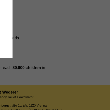
änge
wie
 basic needs.
e
,
e reach
80.000 children
in
z Wegerer
ncy Relief Coordinator
bergstraße 15/2/5, 1120 Vienna