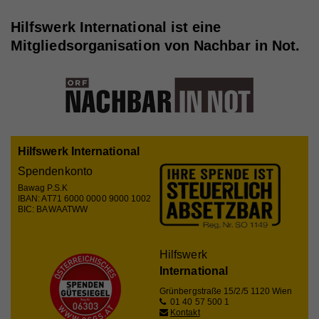
Wird von Google Analytics verwendet, um die
Zweck
Anforderungsrate einzuschränken
Hilfswerk International ist eine
Mitgliedsorganisation von Nachbar in Not.
Name
_gid
Anbieter
Walls.io
Laufzeit
1 Tag
Hilfswerk International
Registriert eine eindeutige ID, die verwendet wird,
Zweck
um statistische Daten dazu, wie der Besucher die
Spendenkonto
Website nutzt, zu generieren.
Bawag P.S.K
IBAN: AT71 6000 0000 9000 1002
BIC: BAWAATWW
Name
_ga
Hilfswerk
Anbieter
Walls.io
International
Laufzeit
2 Jahre
Grünbergstraße 15/2/5
1120 Wien
01 40 57 500 1
Kontakt
Registriert eine eindeutige ID, die verwendet wird,