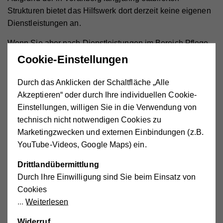
Strukturen bietet das Hilfswerk dort derzeit keine eigenen
Dienstleistungen an.
Wenn Sie aber nach Dienstleistungen im Bereich Pflege
und Betreuung zu Hause, Kinderbetreuung oder soziale
Cookie-Einstellungen
Services suchen hilft Ihnen das Land Vorarlberg:
Land
Vorarlberg
Durch das Anklicken der Schaltfläche „Alle
Akzeptieren“ oder durch Ihre individuellen Cookie-
Einstellungen, willigen Sie in die Verwendung von
technisch nicht notwendigen Cookies zu
Marketingzwecken und externen Einbindungen (z.B.
YouTube-Videos, Google Maps) ein.
41.175 betreute
Drittlandübermittlung
ältere Menschen
Durch Ihre Einwilligung sind Sie beim Einsatz von
Cookies
Weiterlesen
Widerruf