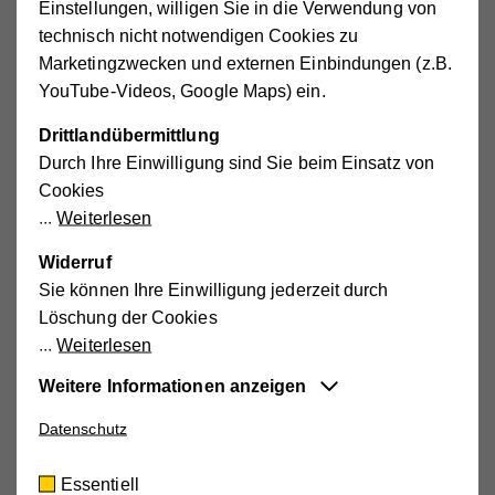
Covid-19 sensitive mobile care,
Einstellungen, willigen Sie in die Verwendung von
technisch nicht notwendigen Cookies zu
professionally-led healthy ageing activities (in
Marketingzwecken und externen Einbindungen (z.B.
person and online),
YouTube-Videos, Google Maps) ein.
inter-generational exchange,
and awareness raising for elderly.
Drittlandübermittlung
Durch Ihre Einwilligung sind Sie beim Einsatz von
Cookies
Main Activities
Weiterlesen
Widerruf
Distributing personal protective equipment to mobile
Sie können Ihre Einwilligung jederzeit durch
care and healthy ageing staff and, upon need,
Löschung der Cookies
elderly,
Weiterlesen
Rendering Covid-19 sensitive high-quality mobile
care services to the most vulnerable elderly,
Weitere Informationen anzeigen
Professionalizing healthy ageing activities through
Datenschutz
Essentiell
complementing self-organized activities by expert-
Diese Cookies sind für die der Webseite
run offers (in-person and online consultations,
Essentiell
zugrundeliegenden Vorgänge wichtig und
activities and events),