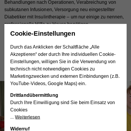
Behandlungen nach Operationen, Verabreichung von
subkutanen Infusionen, Versorgung neu eingestellter
Diabetiker mit Insulintherapie – um nur einige zu nennen,
professionelle Hilfe zu Hause benötigen.
Cookie-Einstellungen
Wo kann ich mich erkundigen?
Am besten, Sie rufen
rechtzeitig beim Hilfswerk Burgenland an. Bei einem
Durch das Anklicken der Schaltfläche „Alle
kostenlosen Erstgespräch kommt eine Mitarbeiterin vorbei
Akzeptieren“ oder durch Ihre individuellen Cookie-
und berät sie gerne hinsichtlich der Kontaktaufnahme mit
Einstellungen, willigen Sie in die Verwendung von
Arzt oder Krankenhaus, der Besorgung notwendiger
technisch nicht notwendigen Cookies zu
Utensilien und weiterer unterstützender Maßnahmen.
Marketingzwecken und externen Einbindungen (z.B.
YouTube-Videos, Google Maps) ein.
Drittlandübermittlung
Durch Ihre Einwilligung sind Sie beim Einsatz von
Cookies
Weiterlesen
Widerruf