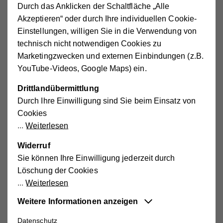
Wohin fließt meine nicht zweckgebundene
Durch das Anklicken der Schaltfläche „Alle
Spende?
Akzeptieren“ oder durch Ihre individuellen Cookie-
Einstellungen, willigen Sie in die Verwendung von
Kann ich sicher sein, dass meine Spende
technisch nicht notwendigen Cookies zu
ankommt?
Marketingzwecken und externen Einbindungen (z.B.
Nehmt ihr Sachspenden an?
YouTube-Videos, Google Maps) ein.
Warum sollte ich Hilfswerk International
Drittlandübermittlung
unterstützen?
Durch Ihre Einwilligung sind Sie beim Einsatz von
Kann ich Hilfswerk International auch durch
Cookies
eine Dauerspende unterstützen?
Weiterlesen
Gibt es Möglichkeiten, Hilfswerk International im
Widerruf
Testament zu bedenken?
Sie können Ihre Einwilligung jederzeit durch
Löschung der Cookies
Kann ich auch als Unternehmen spenden?
Weiterlesen
Ich möchte meine Daten ändern.
Weitere Informationen anzeigen
Datenschutz
Essentiell