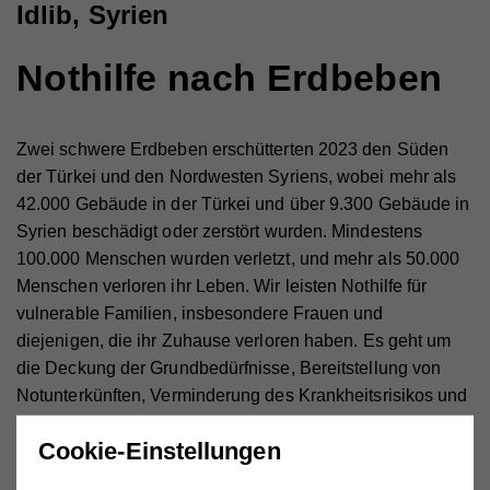
Idlib, Syrien
Nothilfe nach Erdbeben
Zwei schwere Erdbeben erschütterten 2023 den Süden
der Türkei und den Nordwesten Syriens, wobei mehr als
42.000 Gebäude in der Türkei und über 9.300 Gebäude in
Syrien beschädigt oder zerstört wurden. Mindestens
100.000 Menschen wurden verletzt, und mehr als 50.000
Menschen verloren ihr Leben. Wir leisten Nothilfe für
vulnerable Familien, insbesondere Frauen und
diejenigen, die ihr Zuhause verloren haben. Es geht um
die Deckung der Grundbedürfnisse, Bereitstellung von
Notunterkünften, Verminderung des Krankheitsrisikos und
die Zugang zu Bildung.
Cookie-Einstellungen