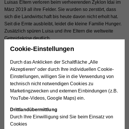
Luisas Eltern verloren beim verheerenden Zyklon Idai im
März 2019 all ihre Felder. Sie wurden so zerstört, dass
sich die Landwirtschaft bis heute davon nicht erholt hat.
Seit die Ernte ausbleibt, leidet die kleine Familie Hunger.
Zusätzlich spüren Luisa und ihre Eltern die weltweite
Getreidekrise deutlich.
Cookie-Einstellungen
Lassen wir Luisa nicht im Stich!
Durch das Anklicken der Schaltfläche „Alle
Akzeptieren“ oder durch Ihre individuellen Cookie-
Wir verteilen aubauende Nahrungsmittelpakete mit
Einstellungen, willigen Sie in die Verwendung von
Bohnen, Erdnussbutter und Öl an besonders betroffene
technisch nicht notwendigen Cookies zu
Familien wie die von Luisa. Zusätzlich bekommen die
Marketingzwecken und externen Einbindungen (z.B.
Familien Saatgut und Schulungen in nachhaltiger
YouTube-Videos, Google Maps) ein.
Landwirtschaft. Das bekämpft den Hunger nicht nur heute,
sondern auch morgen.
Drittlandübermittlung
Durch Ihre Einwilligung sind Sie beim Einsatz von
Cookies
Jetzt spenden und Überleben