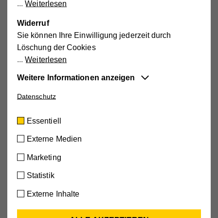
Weiterlesen
schenken!
Widerruf
Sie können Ihre Einwilligung jederzeit durch
Löschung der Cookies
Weiterlesen
Weitere Informationen anzeigen
Datenschutz
Essentiell
Diese Cookies sind für die der Webseite
Essentiell
zugrundeliegenden Vorgänge wichtig und
unterstützen wichtige Funktionen wie den
Externe Medien
technischen Betrieb der Webseite, um
Marketing
sicherzustellen, dass sie so funktioniert wie von
Ihnen erwartet.
Statistik
Cookie-Informationen anzeigen
Externe Inhalte
Spende gegen Hunger
Name
cookie_optin
Externe Medien