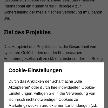
Gesundheit zu verbessern. Daher setzt das Hilfswerk
International ein humanitäres Hilfsprojekt zur
Sicherstellung der medizinischen Versorgung im Libanon
um.
Ziel des Projektes
Das Hauptziel des Projekts ist es, die Gesundheit von
syrischen Geflüchteten und der libanesischen
Aufnahmegesellschaft zu stärken, insbesondere in Bezug
auf Frauen- und Kindergesundheit.
Cookie-Einstellungen
Erwartete Ergebnisse
Durch das Anklicken der Schaltfläche „Alle
Akzeptieren“ oder durch Ihre individuellen Cookie-
Sicherstellung des Zugangs zu medizinischer Versorgung
Einstellungen, willigen Sie in die Verwendung von
und Informationen rund um Schwangerschaft, Geburt,
technisch nicht notwendigen Cookies zu
sowie Frauen- und Kindergesundheit. Verbesserung der
Marketingzwecken und externen Einbindungen (z.B.