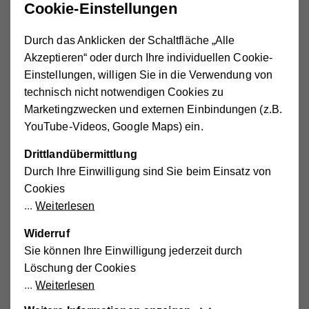
Aktivitäten
Cookie-Einstellungen
Durch das Anklicken der Schaltfläche „Alle
Landwirtschaft und Ernährungssicherheit
:
Akzeptieren“ oder durch Ihre individuellen Cookie-
Einrichtung von 35 Modellfeldern zur
Einstellungen, willigen Sie in die Verwendung von
Saatgutproduktion
technisch nicht notwendigen Cookies zu
Einführung kleiner Bewässerungssysteme
Marketingzwecken und externen Einbindungen (z.B.
YouTube-Videos, Google Maps) ein.
Diversifizierung der Kleintierhaltung und
Haushaltwirtschaft
Drittlandübermittlung
Durch Ihre Einwilligung sind Sie beim Einsatz von
Cookies
Umweltschutz und Wiederaufforstung
:
Weiterlesen
Einrichtung von Baumschulen zur Wiederaufforstung
Widerruf
Förderung traditioneller Ernährungsquellen und
Sie können Ihre Einwilligung jederzeit durch
Rezepte
Löschung der Cookies
Aufforstung von Schulumgebungen und Schutz von
Weiterlesen
Flussökosystemen