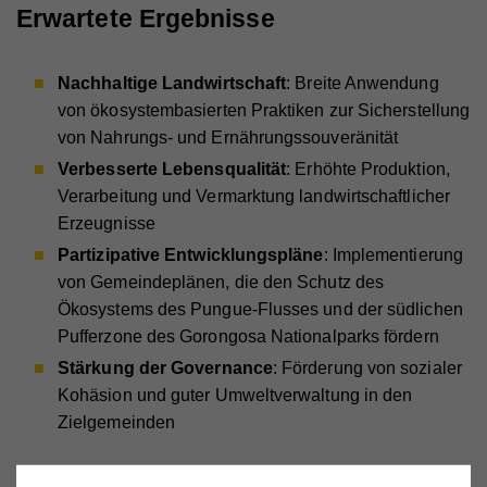
Erwartete Ergebnisse
Nachhaltige Landwirtschaft
: Breite Anwendung
von ökosystembasierten Praktiken zur Sicherstellung
von Nahrungs- und Ernährungssouveränität
Verbesserte Lebensqualität
: Erhöhte Produktion,
Verarbeitung und Vermarktung landwirtschaftlicher
Erzeugnisse
Partizipative Entwicklungspläne
: Implementierung
von Gemeindeplänen, die den Schutz des
Ökosystems des Pungue-Flusses und der südlichen
Pufferzone des Gorongosa Nationalparks fördern
Stärkung der Governance
: Förderung von sozialer
Kohäsion und guter Umweltverwaltung in den
Zielgemeinden