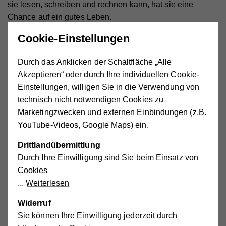
sie lesen, schreiben und rechnen kann, hat sie eine
Chance auf ein gutes Leben.
Cookie-Einstellungen
So wie alle Eltern wünschen sich auch Anas Eltern das
Beste für ihre Kinder. Sie werden das Angebot, dass Ana
Durch das Anklicken der Schaltfläche „Alle
die Schule besuchen kann und dennoch die Familie mit
Akzeptieren“ oder durch Ihre individuellen Cookie-
Wasser versorgen, gerne annehmen.
Einstellungen, willigen Sie in die Verwendung von
technisch nicht notwendigen Cookies zu
Marketingzwecken und externen Einbindungen (z.B.
Kosten für den Brunnen: circa 18.000€
YouTube-Videos, Google Maps) ein.
Drittlandübermittlung
Durch Ihre Einwilligung sind Sie beim Einsatz von
Cookies
Weiterlesen
Widerruf
Sie können Ihre Einwilligung jederzeit durch
Spenden mit Paypal