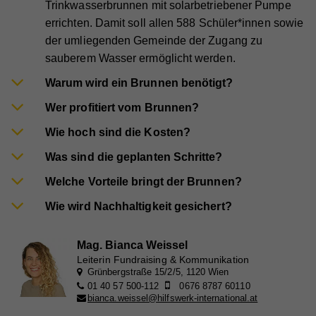
Trinkwasserbrunnen mit solarbetriebener Pumpe
errichten. Damit soll allen 588 Schüler*innen sowie
der umliegenden Gemeinde der Zugang zu
Name
_ga
sauberem Wasser ermöglicht werden.
Anbieter
Whatchado
Warum wird ein Brunnen benötigt?
Laufzeit
2 Jahre
Wer profitiert vom Brunnen?
Registriert eine eindeutige ID, die verwendet wird,
Wie hoch sind die Kosten?
Zweck
um statistische Daten dazu, wie der Besucher die
Was sind die geplanten Schritte?
Website nutzt, zu generieren.
Welche Vorteile bringt der Brunnen?
Wie wird Nachhaltigkeit gesichert?
Name
_gat_UA_44117881-7
Anbieter
Whatchado
Mag. Bianca Weissel
Leiterin Fundraising & Kommunikation
Laufzeit
10 Minuten
Grünbergstraße 15/2/5, 1120 Wien
01 40 57 500-112
0676 8787 60110
Wird zur Unterscheidung von Website Besuchern
Zweck
bianca.weissel@hilfswerk-international.at
verwendet