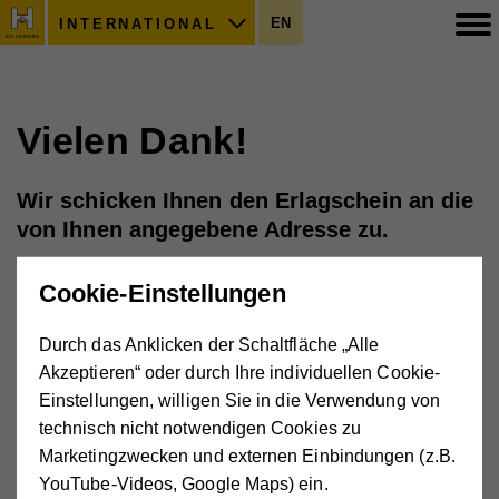
EN
INTERNATIONAL
Vielen Dank!
Wir schicken Ihnen den Erlagschein an die
von Ihnen angegebene Adresse zu.
Cookie-Einstellungen
Gerda Huber-Zafarpour
Vereinsbetreuung
Grünbergstraße 15/2/5, 1120 Wien
Durch das Anklicken der Schaltfläche „Alle
01 40 57 500-111
Akzeptieren“ oder durch Ihre individuellen Cookie-
gerda.huber@hilfswerk-international.at
Einstellungen, willigen Sie in die Verwendung von
technisch nicht notwendigen Cookies zu
Das könnte Sie auch interessieren:
Marketingzwecken und externen Einbindungen (z.B.
YouTube-Videos, Google Maps) ein.