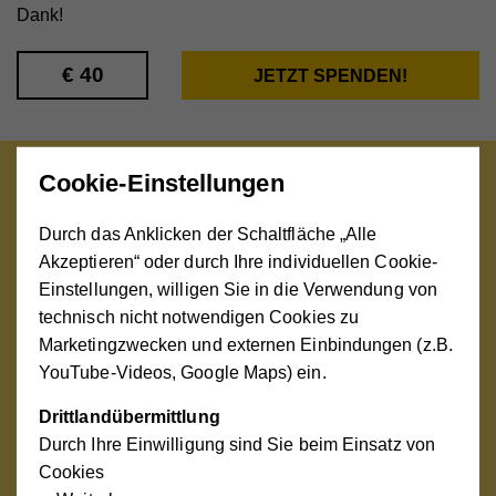
Dank!
Cookie-Einstellungen
Nothilfe zu leisten verlangt ein
Durch das Anklicken der Schaltfläche „Alle
hohes Maß an
Akzeptieren“ oder durch Ihre individuellen Cookie-
Anpassungsfähigkeit und
Einstellungen, willigen Sie in die Verwendung von
Einfühlungsvermögen. Mein
technisch nicht notwendigen Cookies zu
internationales Team und ich
Marketingzwecken und externen Einbindungen (z.B.
setzen uns weltweit für Familien in
YouTube-Videos, Google Maps) ein.
Notsituationen ein. Die besonderen
Drittlandübermittlung
Bedürfnisse vor Ort stehen dabei
Durch Ihre Einwilligung sind Sie beim Einsatz von
für uns immer an oberster Stelle.
Cookies