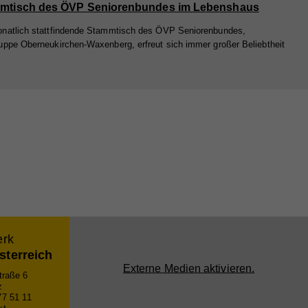
mtisch des ÖVP Seniorenbundes im Lebenshaus
natlich stattfindende Stammtisch des ÖVP Seniorenbundes,
uppe Oberneukirchen-Waxenberg, erfreut sich immer großer Beliebtheit
nd
nd
er
e
erk
bei
sterreich
Externe Medien aktivieren.
raße 6
z
77 51 11