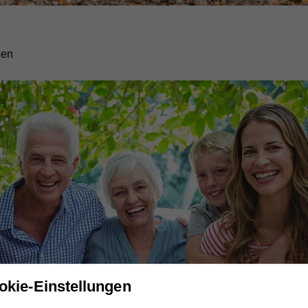
des Hilfswerk-Teams!
 Jugend, ....
okie-Einstellungen
OÖ Hilfswerk GmbH