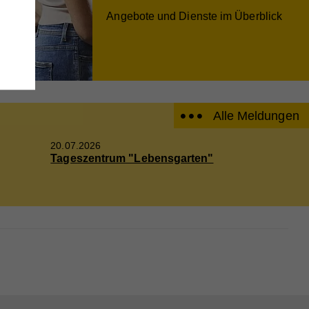
wie
Angebote und Dienste im Überblick
e
,
Alle Meldungen
20.07.2026
Tageszentrum "Lebensgarten"
ieser
are
ie