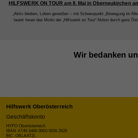
teil
nach
Na
„Aktiv bleiben, Leben genießen – mit Schwerpunkt „Bewegung im Alte
verk
Na
lautet heuer das Motto der „Hilfswerk on Tour“ Aktion durch ganz Öst
Anb
Cook
Anb
Lau
Sta
Na
Lau
Zw
Stat
Anb
Wir bedanken un
Webs
Zw
Lau
geme
Na
Webs
Zw
Cook
Anb
Na
Lau
Ex
Na
Anb
Mit 
Na
Zw
Anb
Lau
Hilfswerk Oberösterreich
zuge
Anb
Lau
werd
Geschäftskonto
Zw
jewe
Lau
HYPO Oberösterreich
Zw
IBAN: AT45 5400 0000 0026 2626
uns
BIC: OBLAAT2L