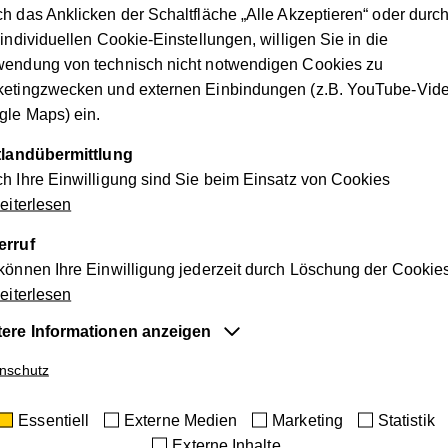
Alle Standorte auf einen Blick
h das Anklicken der Schaltfläche „Alle Akzeptieren“ oder durc
 individuellen Cookie-Einstellungen, willigen Sie in die
wendung von technisch nicht notwendigen Cookies zu
ketingzwecken und externen Einbindungen (z.B. YouTube-Vide
le Maps) ein.
ttlandübermittlung
h Ihre Einwilligung sind Sie beim Einsatz von Cookies
iterlesen
erruf
können Ihre Einwilligung jederzeit durch Löschung der Cookie
iterlesen
tere Informationen anzeigen
entiell
nschutz
e Cookies sind für die der Webseite zugrundeliegenden Vorg
Jobs, Beruf und Karriere
Essentiell
Externe Medien
Marketing
Statistik
tig und unterstützen wichtige Funktionen wie den technischen
Externe Inhalte