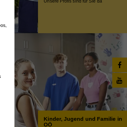
Unsere Profis sind für Sie da
h
os,
s
änge
Kinder, Jugend und Familie in
OÖ