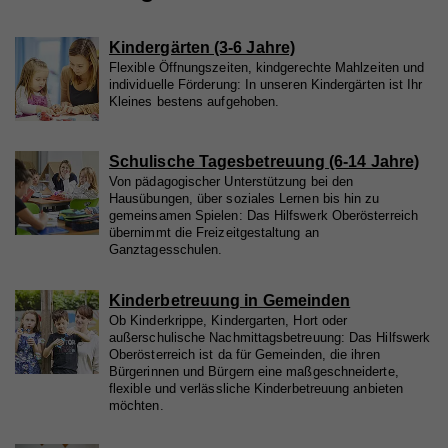
Wird von Google Analytics verwendet, um die
Zweck
Anforderungsrate einzuschränken
Name
_gid
Kindergärten (3-6 Jahre)
Anbieter
Google Analytics
Flexible Öffnungszeiten, kindgerechte Mahlzeiten und
individuelle Förderung: In unseren Kindergärten ist Ihr
Name
Kleines bestens aufgehoben.
_gid
Laufzeit
1 Tag
Anbieter
Whatchado
Registriert eine eindeutige ID, die verwendet wird,
Zweck
um statistische Daten dazu, wie der Besucher die
Schulische Tagesbetreuung (6-14 Jahre)
Website nutzt, zu generieren.
Laufzeit
1 Tag
Von pädagogischer Unterstützung bei den
Hausübungen, über soziales Lernen bis hin zu
gemeinsamen Spielen: Das Hilfswerk Oberösterreich
Registriert eine eindeutige ID, die verwendet wird,
übernimmt die Freizeitgestaltung an
Zweck
um statistische Daten dazu, wie der Besucher die
Ganztagesschulen.
Website nutzt, zu generieren.
Kinderbetreuung in Gemeinden
Ob Kinderkrippe, Kindergarten, Hort oder
Name
_ga
außerschulische Nachmittagsbetreuung: Das Hilfswerk
Oberösterreich ist da für Gemeinden, die ihren
Anbieter
Whatchado
Bürgerinnen und Bürgern eine maßgeschneiderte,
flexible und verlässliche Kinderbetreuung anbieten
Laufzeit
2 Jahre
möchten.
Registriert eine eindeutige ID, die verwendet wird,