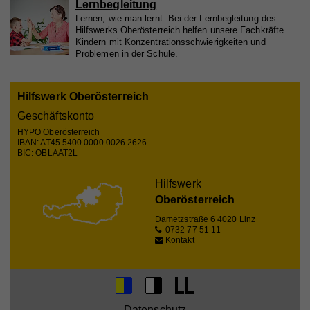
Lernbegleitung
Zweck
um statistische Daten dazu, wie der Besucher die
Lernen, wie man lernt: Bei der Lernbegleitung des
Website nutzt, zu generieren.
Hilfswerks Oberösterreich helfen unsere Fachkräfte
Kindern mit Konzentrationsschwierigkeiten und
Problemen in der Schule.
Name
_gat_UA_44117881-7
Hilfswerk Oberösterreich
Anbieter
Whatchado
Geschäftskonto
Laufzeit
10 Minuten
HYPO Oberösterreich
IBAN: AT45 5400 0000 0026 2626
Wird zur Unterscheidung von Website Besuchern
BIC: OBLAAT2L
Zweck
verwendet
Hilfswerk
Oberösterreich
Name
CAKEPHP
Dametzstraße 6
4020 Linz
0732 77 51 11
Kontakt
Anbieter
Whatchado
Laufzeit
Ende der Browsernutzung
Speichert notwendige Sessiondaten für
Zweck
Basisfunktion der Website.
Datenschutz