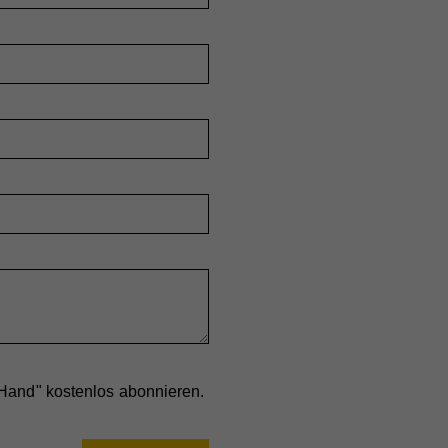
ieser
are
ie
nd
nd
 Hand" kostenlos abonnieren.
er