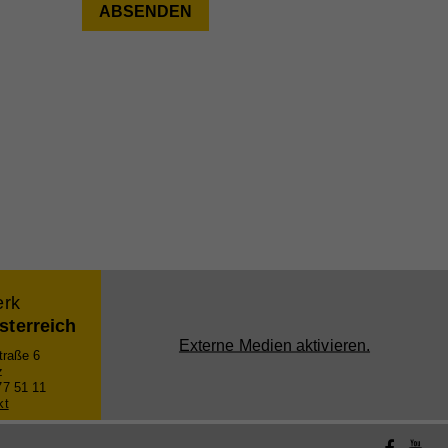
e
bei
erk
sterreich
Externe Medien aktivieren.
raße 6
z
77 51 11
kt