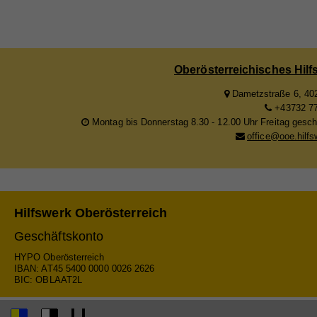
Cook
Anb
Na
Lau
Ex
Na
Anb
Mit 
Na
Zw
Anb
Lau
Oberösterreichisches Hilf
zuge
Anb
Lau
werd
Dametzstraße 6, 402
Zw
+43732 77
jewe
Lau
Montag bis Donnerstag 8.30 - 12.00 Uhr Freitag gesc
Zw
uns
office@ooe.hilfs
Zw
Na
Na
Anb
Anb
Hilfswerk Oberösterreich
Lau
Geschäftskonto
Lau
Zw
HYPO Oberösterreich
IBAN: AT45 5400 0000 0026 2626
Zw
BIC: OBLAAT2L
Na