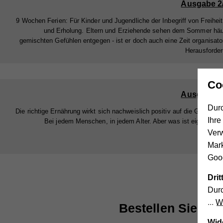
Ausgabe 2
9 Wochen Ferien: Für Kinder und Jugendliche der Inbegriff von Freihei
und Erholung. Eltern und Erziehende sehen dem Sommer häu
gemischten Gefühlen entgegen - ist er doch auch eine Zeit organisato
Herausforde
Co
Ausgabe 4
Durc
Die richtige Ernährung wirkt sich nachweislich positiv auf die Gesundhe
Ihre
Bei jedem Menschen, in jedem Alter. Aber was ist eigentlich r
Ver
Mar
Goog
Dri
Durc
We
Bestellen Sie hie
Wid