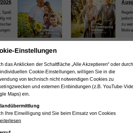
/2026
Ausg
t, Spaß
Regelm
fig mit
jedoch
rischer
zu wer
rungen.
Motiva
okie-Einstellungen
/2025
Ausg
h das Anklicken der Schaltfläche „Alle Akzeptieren“ oder durc
it aus.
Von An
 individuellen Cookie-Einstellungen, willigen Sie in die
ichtig?
sie zu
Einsti
wendung von technisch nicht notwendigen Cookies zu
ketingzwecken und externen Einbindungen (z.B. YouTube-Vide
le Maps) ein.
ttlandübermittlung
1
2
3
h Ihre Einwilligung sind Sie beim Einsatz von Cookies
iterlesen
r Ihr kostenloses Abo
erruf