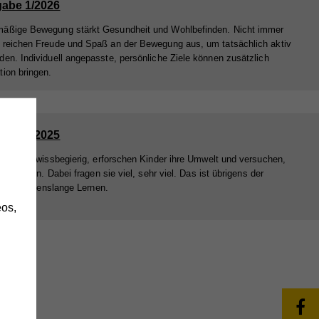
abe 1/2026
äßige Bewegung stärkt Gesundheit und Wohlbefinden. Nicht immer
 reichen Freude und Spaß an der Bewegung aus, um tatsächlich aktiv
den. Individuell angepasste, persönliche Ziele können zusätzlich
tion bringen.
abe 3/2025
h
fang an wissbegierig, erforschen Kinder ihre Umwelt und versuchen,
 verstehen. Dabei fragen sie viel, sehr viel. Das ist übrigens der
eg ins lebenslange Lernen.
os,