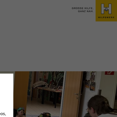
h
os,