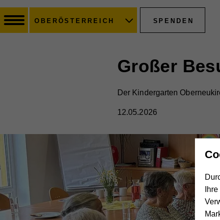
SPENDEN
OBERÖSTERREICH
Großer Bes
Der Kindergarten Oberneuki
12.05.2026
Co
Durc
Ihre
Ver
Mar