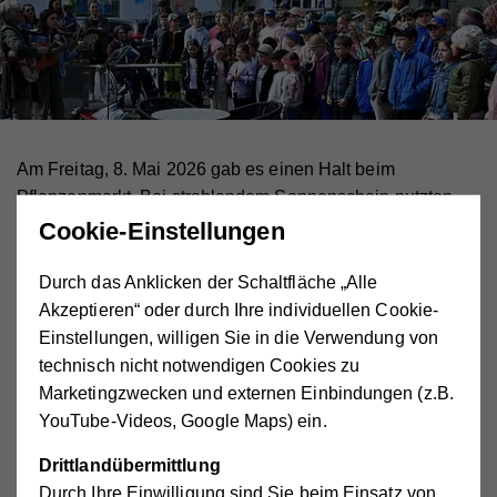
Am Freitag, 8. Mai 2026 gab es einen Halt beim
Pflanzenmarkt. Bei strahlendem Sonnenschein nutzten
viele Besucher:innen die Gelegenheit sich wertvolle Tipps
Cookie-Einstellungen
von unseren Hilfswerkerinnen und Hilfswerkn zu holen
und erfuhren, wie sie mit kleinen Schritten große Wirkung
Durch das Anklicken der Schaltfläche „Alle
für ihre Gesundheit erzielen können.
Akzeptieren“ oder durch Ihre individuellen Cookie-
Einstellungen, willigen Sie in die Verwendung von
Neben dem vielfältigen Hilfswerk-Angebot erwartete die
technisch nicht notwendigen Cookies zu
Gäste an diesem Tag ein abwechslungsreiches
Marketingzwecken und externen Einbindungen (z.B.
Rahmenprogramm. Der Bauernmarkt lockte mit regionalen
YouTube-Videos, Google Maps) ein.
Schmankerln, frischen Bauernkrapfen sowie Kaffee und
Kuchen im Kulturcafé des Hilfswerks. Auch im Second-
Drittlandübermittlung
Hand-Laden „Stöbereck“ wurde nach Herzenslust
Durch Ihre Einwilligung sind Sie beim Einsatz von