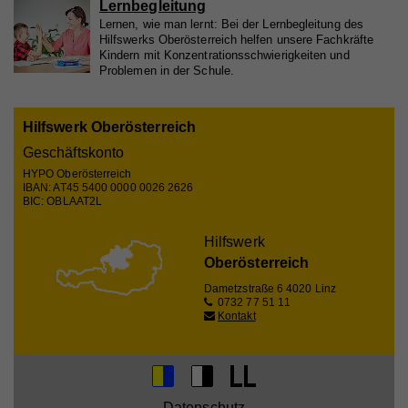
Lernbegleitung
Zweck
um statistische Daten dazu, wie der Besucher die
Lernen, wie man lernt: Bei der Lernbegleitung des
Website nutzt, zu generieren.
Hilfswerks Oberösterreich helfen unsere Fachkräfte
Kindern mit Konzentrationsschwierigkeiten und
Problemen in der Schule.
Name
_gat_UA_44117881-7
Hilfswerk Oberösterreich
Anbieter
Whatchado
Geschäftskonto
Laufzeit
10 Minuten
HYPO Oberösterreich
IBAN: AT45 5400 0000 0026 2626
Wird zur Unterscheidung von Website Besuchern
BIC: OBLAAT2L
Zweck
verwendet
Hilfswerk
Oberösterreich
Name
CAKEPHP
Dametzstraße 6
4020 Linz
0732 77 51 11
Kontakt
Anbieter
Whatchado
Laufzeit
Ende der Browsernutzung
Speichert notwendige Sessiondaten für
Zweck
Basisfunktion der Website.
Datenschutz