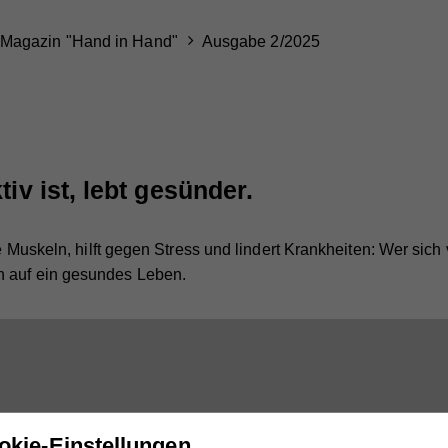
Magazin "Hand in Hand"
Ausgabe 2/2025
iv ist, lebt gesünder.
die Muskeln, hilft gegen Stress und lindert Krankheiten: Wer si
n auf ein gesundes Leben.
okie-Einstellungen