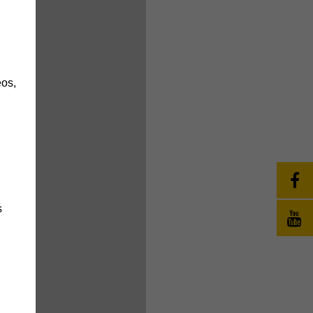
h
os,
s
änge