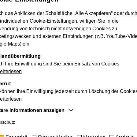
h das Anklicken der Schaltfläche „Alle Akzeptieren“ oder durc
 individuellen Cookie-Einstellungen, willigen Sie in die
wendung von technisch nicht notwendigen Cookies zu
ketingzwecken und externen Einbindungen (z.B. YouTube-Vide
le Maps) ein.
ttlandübermittlung
h Ihre Einwilligung sind Sie beim Einsatz von Cookies
iterlesen
Externe Medien aktivieren.
erruf
können Ihre Einwilligung jederzeit durch Löschung der Cookie
iterlesen
tere Informationen anzeigen
entiell
nschutz
e Cookies sind für die der Webseite zugrundeliegenden Vorg