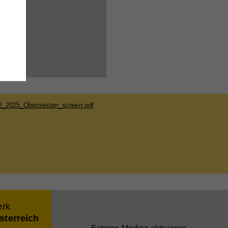
wie
e
,
2_2025_Oberoesterr_screen.pdf
erk
ieser
sterreich
are
ie