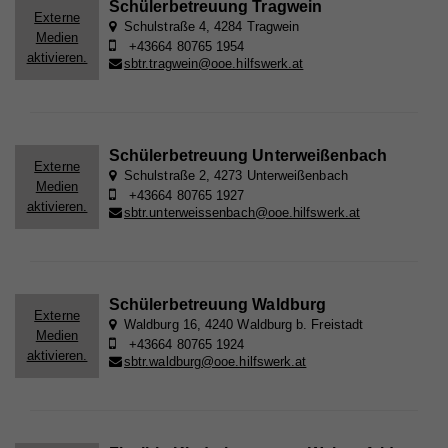
Schülerbetreuung Tragwein
Externe
Schulstraße 4, 4284 Tragwein
Anbieter
Whatchado
Wird von Google Analytics verwendet, um die
Medien
Zweck
+43664 80765 1954
Anforderungsrate einzuschränken.
aktivieren.
sbtr.tragwein@ooe.hilfswerk.at
Laufzeit
1 Minute
Wird von Google Analytics verwendet, um die
Zweck
Anforderungsrate einzuschränken
Name
_gid
Schülerbetreuung Unterweißenbach
Anbieter
Google Analytics
Externe
Schulstraße 2, 4273 Unterweißenbach
Medien
+43664 80765 1927
Name
_gid
Laufzeit
1 Tag
aktivieren.
sbtr.unterweissenbach@ooe.hilfswerk.at
Anbieter
Whatchado
Registriert eine eindeutige ID, die verwendet wird,
Zweck
um statistische Daten dazu, wie der Besucher die
Website nutzt, zu generieren.
Laufzeit
1 Tag
Schülerbetreuung Waldburg
Registriert eine eindeutige ID, die verwendet wird,
Externe
Waldburg 16, 4240 Waldburg b. Freistadt
Zweck
um statistische Daten dazu, wie der Besucher die
Medien
+43664 80765 1924
Website nutzt, zu generieren.
aktivieren.
sbtr.waldburg@ooe.hilfswerk.at
Name
_ga