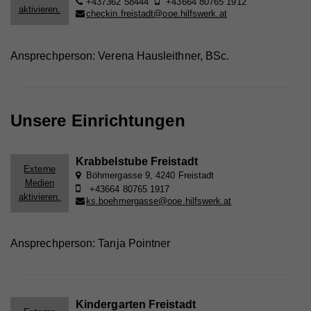
+437362 58444
+43664 80765 1912
aktivieren.
checkin.freistadt@ooe.hilfswerk.at
Ansprechperson: Verena Hausleithner, BSc.
Unsere Einrichtungen
Krabbelstube Freistadt
Externe
Böhmergasse 9, 4240 Freistadt
Medien
+43664 80765 1917
aktivieren.
ks.boehmergasse@ooe.hilfswerk.at
Ansprechperson: Tanja Pointner
Kindergarten Freistadt