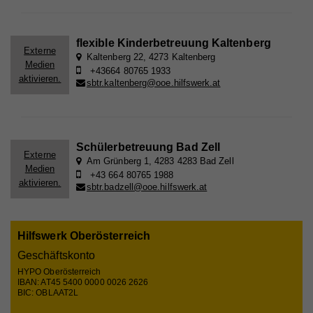
Anbieter
Whatchado
Laufzeit
Ende der Browsernutzung
flexible Kinderbetreuung Kaltenberg
Externe
Speichert notwendige Sessiondaten für
Kaltenberg 22, 4273 Kaltenberg
Zweck
Medien
Basisfunktion der Website.
+43664 80765 1933
aktivieren.
sbtr.kaltenberg@ooe.hilfswerk.at
Name
_gat
Schülerbetreuung Bad Zell
Anbieter
Walls.io
Externe
Am Grünberg 1, 4283 4283 Bad Zell
Medien
Laufzeit
1 Minute
+43 664 80765 1988
aktivieren.
sbtr.badzell@ooe.hilfswerk.at
Wird von Google Analytics verwendet, um die
Zweck
Anforderungsrate einzuschränken
Hilfswerk Oberösterreich
Geschäftskonto
Name
_gid
HYPO Oberösterreich
IBAN: AT45 5400 0000 0026 2626
Anbieter
Walls.io
BIC: OBLAAT2L