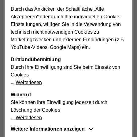
Durch das Anklicken der Schaltfläche „Alle
Flexible Kinderbetreuung Freistadt
Akzeptieren“ oder durch Ihre individuellen Cookie-
Externe
Schloßhof 1, 4240 4240 Freistadt
Medien
Einstellungen, willigen Sie in die Verwendung von
+43664 80765 1973
aktivieren.
kb.freistadt@ooe.hilfswerk.at
technisch nicht notwendigen Cookies zu
Marketingzwecken und externen Einbindungen (z.B.
YouTube-Videos, Google Maps) ein.
Ansprechperson: Melanie Hackl
Drittlandübermittlung
Durch Ihre Einwilligung sind Sie beim Einsatz von
Cookies
Schülerbetreuung Grünbach
Externe
Weiterlesen
Freiwaldstraße 11 (VS), 4264 Grünbach
Medien
+43664 80765 1935
aktivieren.
Widerruf
sbtr.gruenbach@ooe.hilfswerk.at
Sie können Ihre Einwilligung jederzeit durch
Löschung der Cookies
Weiterlesen
Schülerbetreuung Kefermarkt
Externe
Weitere Informationen anzeigen
Oberer Markt 19, 4292 Kefermarkt
Medien
+43664 80765 1919