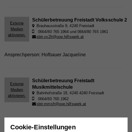
Schülerbetreuung Freistadt Volksschule 2
Externe
Brauhausstraße 9, 4240 Freistadt
Medien
0664/80 765 1964 und 0664/80 765 1961
aktivieren.
sbtr.vs2fr@ooe.hilfswerk.at
Ansprechperson: Hofbauer Jacqueline
Schülerbetreuung Freistadt
Externe
Musikmittelschule
Medien
Bahnhofstraße 18, 4240 4240 Freistadt
aktivieren.
0664/80 765 1962
sbtr.mmsfr@ooe.hilfswerk.at
Ansprechperson: Christoph Schätz
Cookie-Einstellungen