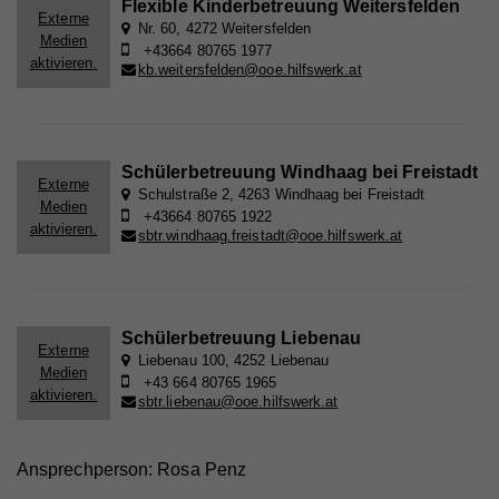
Flexible Kinderbetreuung Weitersfelden
Externe
Anbieter
Whatchado
Nr. 60, 4272 Weitersfelden
Medien
+43664 80765 1977
Laufzeit
2 Jahre
aktivieren.
kb.weitersfelden@ooe.hilfswerk.at
Registriert eine eindeutige ID, die verwendet wird,
Zweck
um statistische Daten dazu, wie der Besucher die
Website nutzt, zu generieren.
Schülerbetreuung Windhaag bei Freistadt
Externe
Schulstraße 2, 4263 Windhaag bei Freistadt
Medien
+43664 80765 1922
Name
_gat_UA_44117881-7
aktivieren.
sbtr.windhaag.freistadt@ooe.hilfswerk.at
Anbieter
Whatchado
Laufzeit
10 Minuten
Schülerbetreuung Liebenau
Externe
Wird zur Unterscheidung von Website Besuchern
Liebenau 100, 4252 Liebenau
Zweck
Medien
verwendet
+43 664 80765 1965
aktivieren.
sbtr.liebenau@ooe.hilfswerk.at
Name
CAKEPHP
Ansprechperson: Rosa Penz