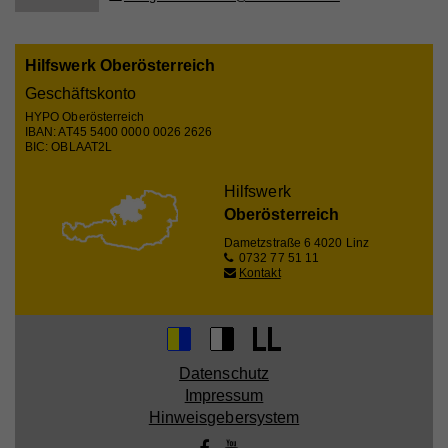
Name
CAKEPHP
Hilfswerk Oberösterreich
Anbieter
Whatchado
Geschäftskonto
HYPO Oberösterreich
Laufzeit
Ende der Browsernutzung
IBAN: AT45 5400 0000 0026 2626
BIC: OBLAAT2L
Speichert notwendige Sessiondaten für
Zweck
Basisfunktion der Website.
Hilfswerk
Oberösterreich
Dametzstraße 6
4020 Linz
0732 77 51 11
Name
_gat
Kontakt
Anbieter
Walls.io
Laufzeit
1 Minute
Datenschutz
Wird von Google Analytics verwendet, um die
Zweck
Anforderungsrate einzuschränken
Impressum
Hinweisgebersystem