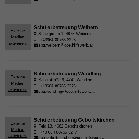
Name
_ga
Schülerbetreuung Weibern
Externe
Anbieter
Whatchado
Schulgasse 1, 4675 Weibern
Medien
+43664 80765 3225
aktivieren.
Laufzeit
2 Jahre
sbtr.weibern@ooe.hilfswerk.at
Registriert eine eindeutige ID, die verwendet wird,
Zweck
um statistische Daten dazu, wie der Besucher die
Website nutzt, zu generieren.
Schülerbetreuung Wendling
Externe
Schulstraße 6, 4741 Wending
Medien
+43664 80765 3226
aktivieren.
Name
_gat_UA_44117881-7
sbtr.wendling@ooe.hilfswerk.at
Anbieter
Whatchado
Laufzeit
10 Minuten
Schülerbetreuung Geboltskirchen
Externe
Wird zur Unterscheidung von Website Besuchern
Feld 13, 4682 Geboltskirchen
Zweck
Medien
verwendet
+43 664 80765 3247
aktivieren.
sbtr.geboltskirchen@ooe.hilfswerk.at