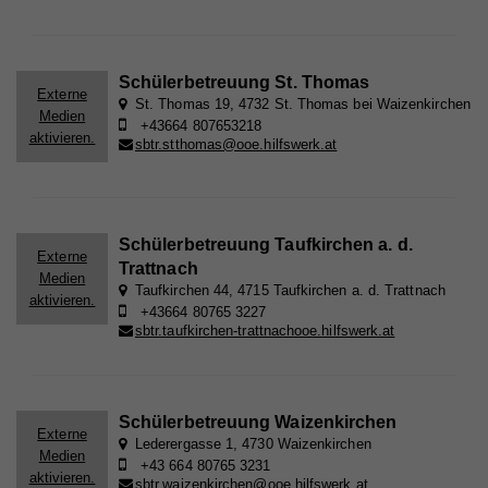
Zweck
Wird verwendet, um Vimeo-Inhalte zu entsperren.
Name
_gat
Anbieter
Google Universal Analytics
Schülerbetreuung St. Thomas
Name
_gat
Laufzeit
1 Minute
Externe
St. Thomas 19, 4732 St. Thomas bei Waizenkirchen
Medien
+43664 807653218
Anbieter
Whatchado
Wird von Google Analytics verwendet, um die
aktivieren.
Zweck
sbtr.stthomas@ooe.hilfswerk.at
Anforderungsrate einzuschränken.
Laufzeit
1 Minute
Wird von Google Analytics verwendet, um die
Zweck
Anforderungsrate einzuschränken
Name
_gid
Schülerbetreuung Taufkirchen a. d.
Externe
Trattnach
Anbieter
Google Analytics
Medien
Taufkirchen 44, 4715 Taufkirchen a. d. Trattnach
aktivieren.
+43664 80765 3227
Name
_gid
Laufzeit
1 Tag
sbtr.taufkirchen-trattnachooe.hilfswerk.at
Anbieter
Whatchado
Registriert eine eindeutige ID, die verwendet wird,
Zweck
um statistische Daten dazu, wie der Besucher die
Website nutzt, zu generieren.
Laufzeit
1 Tag
Schülerbetreuung Waizenkirchen
Externe
Registriert eine eindeutige ID, die verwendet wird,
Lederergasse 1, 4730 Waizenkirchen
Medien
Zweck
um statistische Daten dazu, wie der Besucher die
+43 664 80765 3231
aktivieren.
Website nutzt, zu generieren.
sbtr.waizenkirchen@ooe.hilfswerk.at