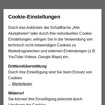
Schülerbetreuung Grieskirchen VS
Externe
Cookie-Einstellungen
Schulstraße 25, 4710 Grieskirchen
Medien
+43664 80765 3223
aktivieren.
sbtrvs.grieskirchen@ooe.hilfswerk.at
Durch das Anklicken der Schaltfläche „Alle
Akzeptieren“ oder durch Ihre individuellen Cookie-
Einstellungen, willigen Sie in die Verwendung von
technisch nicht notwendigen Cookies zu
Schülerbetreuung VS Haag am Hausruck
Externe
Marketingzwecken und externen Einbindungen (z.B.
Lambacherstraße 29, 4680 Haag am Hausruck
Medien
+43664 80765 3204
YouTube-Videos, Google Maps) ein.
aktivieren.
sbtr.haag@ooe.hilfswerk.at
Drittlandübermittlung
Durch Ihre Einwilligung sind Sie beim Einsatz von
Cookies
Schülerbetreuung NMS Haag am
Weiterlesen
Externe
Hausruck
Medien
Lambacherstraße 29a, 4680 Haag am Hausruck
Widerruf
aktivieren.
grieskirchen@ooe.hilfswerk.at
Sie können Ihre Einwilligung jederzeit durch
Löschung der Cookies