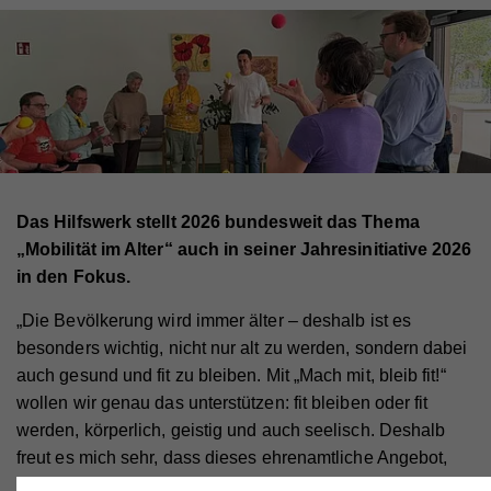
Das Hilfswerk stellt 2026 bundesweit das Thema
„Mobilität im Alter“ auch in seiner Jahresinitiative 2026
in den Fokus.
„Die Bevölkerung wird immer älter – deshalb ist es
besonders wichtig, nicht nur alt zu werden, sondern dabei
auch gesund und fit zu bleiben. Mit „Mach mit, bleib fit!“
wollen wir genau das unterstützen: fit bleiben oder fit
werden, körperlich, geistig und auch seelisch. Deshalb
freut es mich sehr, dass dieses ehrenamtliche Angebot,
mit dem wir erst 2026 gestartet sind, so gut angenommen