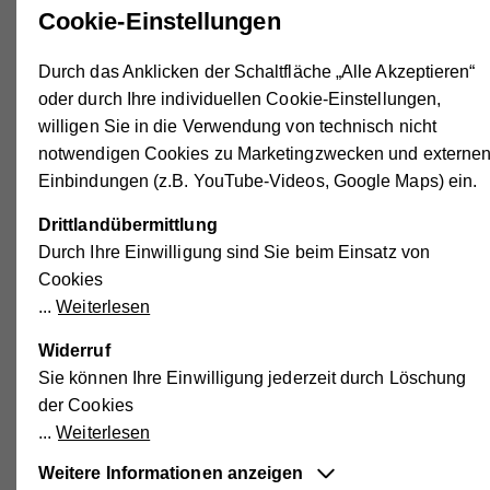
Cookie-Einstellungen
wird – bei ehrenamtlichen Trainerinnen und Trainern
genauso wie bei den Teilnehmerinnen und Teilnehmern,
Durch das Anklicken der Schaltfläche „Alle Akzeptieren“
die so zahlreich zu den Terminen kommen“, erklärt
oder durch Ihre individuellen Cookie-Einstellungen,
Hilfswerk Niederösterreich Präsident, Lukas Brandweiner.
willigen Sie in die Verwendung von technisch nicht
Das Hilfswerk Niederösterreich hat zu Jahresbeginn
notwendigen Cookies zu Marketingzwecken und externe
neben den bereits etablierten ehrenamtlichen Angeboten
Einbindungen (z.B. YouTube-Videos, Google Maps) ein.
„Essen auf Rädern“, „Besuchsdienst“, „Gemeinsame
Drittlandübermittlung
Lesezeit“ und „mobile HILFSWERKstätte“ mit „Mach mit,
Durch Ihre Einwilligung sind Sie beim Einsatz von
bleib fit!“ ein neues kostenloses, ehrenamtliches Projekt,
Cookies
das Menschen dazu motiviert in Bewegung zu bleiben.
Weiterlesen
Rund 40 Trainer*innen haben die verpflichtende
Ausbildung bereits abgeschlossen – weitere Kurse laufen
Widerruf
derzeit.
Sie können Ihre Einwilligung jederzeit durch Löschung
der Cookies
Details finden Sie online:
Weiterlesen
https://www.hilfswerk.at/niederoesterreich/ehrenamt/ehrenam
engagieren-im-hilfswerk-noe/mach-mit-bleib-fit/
Weitere Informationen anzeigen