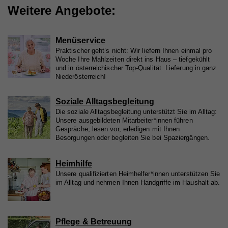
Anbieter
Vimeo
Zweck
Website nutzt, zu generieren.
Einbindungen auf unserer Webseite angezeigt
Weitere Angebote:
ID, die für gezielte Werbung verwendet werden.
werden können.
Laufzeit
2 Jahre
Menüservice
Zweck
Wird verwendet, um Vimeo-Inhalte zu entsperren.
Name
_gat
Praktischer geht’s nicht: Wir liefern Ihnen einmal pro
Woche Ihre Mahlzeiten direkt ins Haus – tiefgekühlt
Anbieter
Google Universal Analytics
und in österreichischer Top-Qualität. Lieferung in ganz
Niederösterreich!
Name
_gat
Laufzeit
1 Minute
Anbieter
Whatchado
Wird von Google Analytics verwendet, um die
Soziale Alltagsbegleitung
Zweck
Anforderungsrate einzuschränken.
Die soziale Alltagsbegleitung unterstützt Sie im Alltag:
Laufzeit
1 Minute
Unsere ausgebildeten Mitarbeiter*innen führen
Gespräche, lesen vor, erledigen mit Ihnen
Besorgungen oder begleiten Sie bei Spaziergängen.
Wird von Google Analytics verwendet, um die
Zweck
Anforderungsrate einzuschränken
Name
_gid
Heimhilfe
Anbieter
Google Analytics
Unsere qualifizierten Heimhelfer*innen unterstützen Sie
im Alltag und nehmen Ihnen Handgriffe im Haushalt ab.
Name
_gid
Laufzeit
1 Tag
Anbieter
Whatchado
Registriert eine eindeutige ID, die verwendet wird,
Zweck
um statistische Daten dazu, wie der Besucher die
Pflege & Betreuung
Website nutzt, zu generieren.
Laufzeit
1 Tag