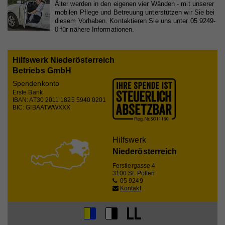
Älter werden in den eigenen vier Wänden - mit unserer
mobilen Pflege und Betreuung unterstützen wir Sie bei
Registriert eine eindeutige ID, die verwendet wird,
diesem Vorhaben. Kontaktieren Sie uns unter 05 9249-
Zweck
um statistische Daten dazu, wie der Besucher die
0 für nähere Informationen.
Website nutzt, zu generieren.
Hilfswerk Niederösterreich
Betriebs GmbH
Name
_ga
Spendenkonto
Anbieter
Whatchado
Erste Bank
IBAN: AT30 2011 1825 5940 0201
BIC: GIBAATWWXXX
Laufzeit
2 Jahre
Registriert eine eindeutige ID, die verwendet wird,
Zweck
um statistische Daten dazu, wie der Besucher die
Hilfswerk
Website nutzt, zu generieren.
Niederösterreich
Ferstlergasse 4
3100 St. Pölten
05 9249
Name
_gat_UA_44117881-7
Kontakt
Anbieter
Whatchado
Laufzeit
10 Minuten