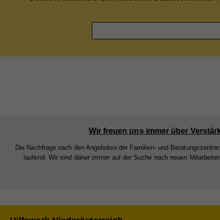
Art 
Zw
Zw
Info
teil
nach
Na
verk
Na
Anb
Cook
Anb
Lau
Sta
Na
Lau
Zw
Stat
Anb
Webs
Zw
Lau
geme
Wir freuen uns immer über Verstär
Na
Webs
Zw
Die Nachfrage nach den Angeboten der Familien- und Beratungszentren
Cook
Anb
Na
laufend. Wir sind daher immer auf der Suche nach neuen Mitarbeiter
Lau
Ex
Na
Anb
Mit 
Na
Zw
Anb
Lau
zuge
Anb
Lau
werd
Zw