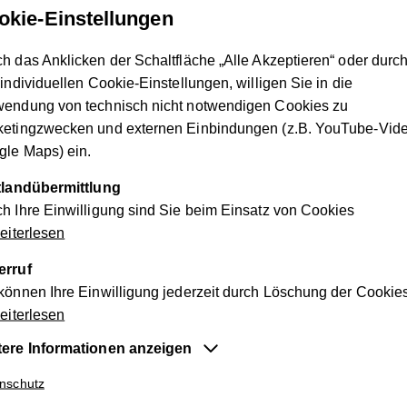
nach möglichen Arbeitgebern
okie-Einstellungen
ung richtet sich an ...
h das Anklicken der Schaltfläche „Alle Akzeptieren“ oder durc
 individuellen Cookie-Einstellungen, willigen Sie in die
wendung von technisch nicht notwendigen Cookies zu
n im letzten Jahr der Schulpflicht, bei denen sich Probleme im
ketingzwecken und externen Einbindungen (z.B. YouTube-Vide
le Maps) ein.
ine ausreichende Unterstützung durch das Elternhaus oder drit
enötigen.
ttlandübermittlung
h Ihre Einwilligung sind Sie beim Einsatz von Cookies
urch
leichte
körperliche oder psychische Beeinträchtigungen a
iterlesen
d eine persönliche Betreuung benötigen.
en in der Berufsschule, die so schwerwiegend sind, dass in we
erruf
.
können Ihre Einwilligung jederzeit durch Löschung der Cookie
 in den Arbeitsmarkt integriert sind und Unterstützung bei der
iterlesen
n.
tere Informationen anzeigen
entiell
nschutz