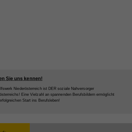
are
ie
nd
nd
er
en Sie uns kennen!
lfswerk Niederösterreich ist DER soziale Nahversorger
österreichs! Eine Vielzahl an spannenden Berufsbildern ermöglicht
erfolgreichen Start ins Berufsleben!
e
bei