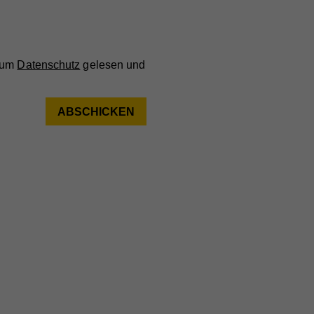
 zum
Datenschutz
gelesen und
ieser
are
ie
nd
nd
er