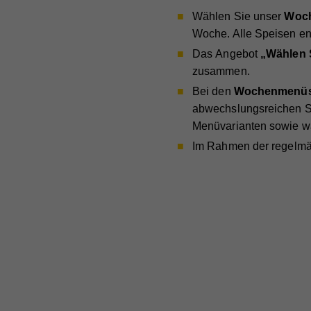
Na
Wählen Sie unser
Woch
Lau
Ex
Na
Anb
Woche. Alle Speisen e
Mit 
Na
Zw
Das Angebot
„Wählen S
Anb
Lau
zuge
zusammen.
Anb
Lau
werd
Bei den
Wochenmenü
Zw
jewe
Lau
abwechslungsreichen S
Zw
uns
Menüvarianten sowie w
Zw
Im Rahmen der regelm
Na
Na
Anb
Anb
Lau
Lau
Zw
Zw
Na
Anb