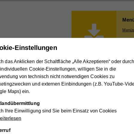
Menü
Menüse
okie-Einstellungen
h das Anklicken der Schaltfläche „Alle Akzeptieren“ oder durc
 individuellen Cookie-Einstellungen, willigen Sie in die
 Menüservice-Katalog an (postalische
wendung von technisch nicht notwendigen Cookies zu
ketingzwecken und externen Einbindungen (z.B. YouTube-Vide
le Maps) ein.
Bitte um:
*
telefonischen Rückruf
ttlandübermittlung
Zusendung von Informations
h Ihre Einwilligung sind Sie beim Einsatz von Cookies
iterlesen
Vorname
*
erruf