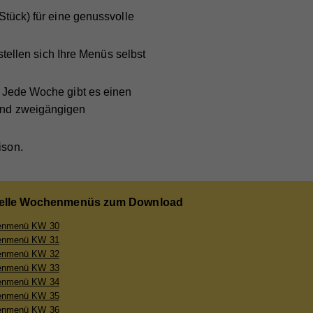
Stück) für eine genussvolle
e
tellen sich Ihre Menüs selbst
bei
. Jede Woche gibt es einen
und zweigängigen
ison.
elle Wochenmenüs zum Download
nmenü KW 30
nmenü KW 31
nmenü KW 32
nmenü KW 33
nmenü KW 34
nmenü KW 35
nmenü KW 36