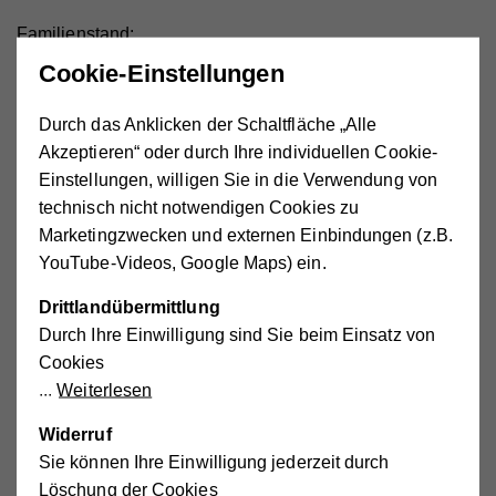
Familienstand:
alleinstehend
Cookie-Einstellungen
verheiratet / Lebensgemeinschaft
Durch das Anklicken der Schaltfläche „Alle
Pflegestufe:
Akzeptieren“ oder durch Ihre individuellen Cookie-
Einstellungen, willigen Sie in die Verwendung von
technisch nicht notwendigen Cookies zu
Familieneinkommen ohne Pflegegeld netto €
Marketingzwecken und externen Einbindungen (z.B.
pro Monat
YouTube-Videos, Google Maps) ein.
Drittlandübermittlung
Durch Ihre Einwilligung sind Sie beim Einsatz von
Cookies
Weiterlesen
Widerruf
Sie können Ihre Einwilligung jederzeit durch
Löschung der Cookies