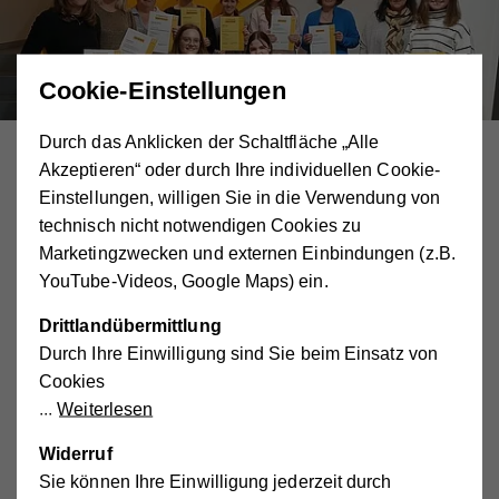
Cookie-Einstellungen
Durch das Anklicken der Schaltfläche „Alle
Akzeptieren“ oder durch Ihre individuellen Cookie-
28 Teilnehmerinnen haben den pädagogischen
Einstellungen, willigen Sie in die Verwendung von
Ausbildungslehrgang zum*r Kinderbetreuer*in in NÖ
technisch nicht notwendigen Cookies zu
Kindergarten und Hort erfolgreich abgeschlossen. In der
Marketingzwecken und externen Einbindungen (z.B.
Hilfswerk Akademie werden hochwertige Aus-, Fort- und
YouTube-Videos, Google Maps) ein.
Weiterbildungen im pädagogischen Bereich angeboten.
Jahrzehntelange Erfahrung und tiefgreifendes Wissen
Drittlandübermittlung
werden in Form von zertifizierten Kursen und Lehrgängen
Durch Ihre Einwilligung sind Sie beim Einsatz von
weitergegeben. Qualität und Praxisnähe werden dabei
Cookies
großgeschrieben.
Weiterlesen
Die Grundausbildung ist für alle drei Berufsgruppen
Widerruf
gleich, im Aufbaumodul erwerben die Teilnehmer*innen
Sie können Ihre Einwilligung jederzeit durch
dann je nach Ausbildungsschwerpunkt fundierte