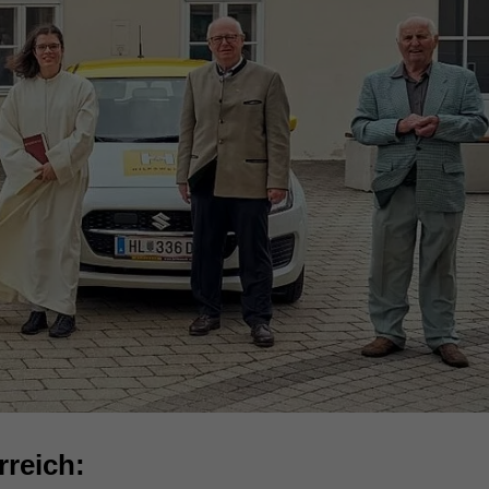
reich: