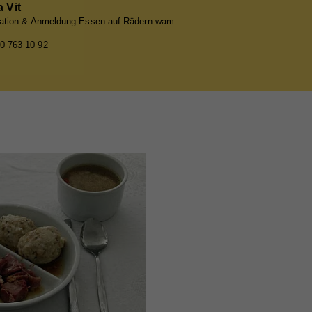
 Vit
mation & Anmeldung Essen auf Rädern wam
0 763 10 92
ieser
are
ie
nd
nd
er