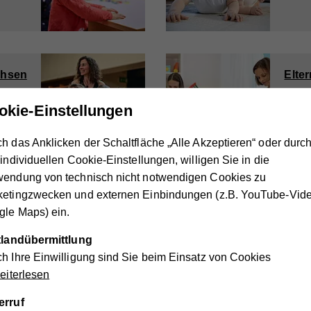
chsen
Elte
ruppen.
okie-Einstellungen
störung
h das Anklicken der Schaltfläche „Alle Akzeptieren“ oder durc
 individuellen Cookie-Einstellungen, willigen Sie in die
wendung von technisch nicht notwendigen Cookies zu
1
2
3
...
16
ketingzwecken und externen Einbindungen (z.B. YouTube-Vide
le Maps) ein.
en
ttlandübermittlung
h Ihre Einwilligung sind Sie beim Einsatz von Cookies
warm
iterlesen
erruf
nen und Kunden täglich mit abwechslungsreichen Mittagsmen