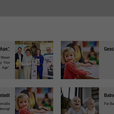
 Age“
Gesc
n Mauer
ay Your
Age“.
stadt
Baby
sgemäße
Für Ba
derung!