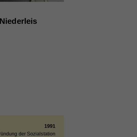
Niederleis
e
bei
1991
ündung der Sozialstation