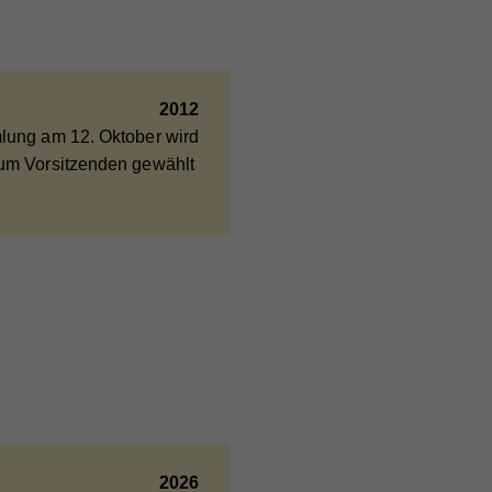
2012
ieser
lung am 12. Oktober wird
are
 zum Vorsitzenden gewählt
ie
nd
nd
er
2026