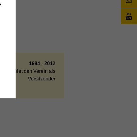
s
änge
wie
1984 - 2012
erner führt den Verein als
Vorsitzender
e
,