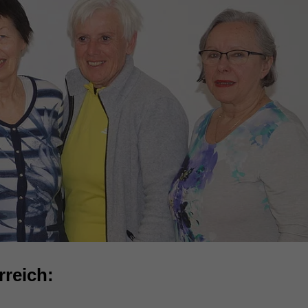
reich: