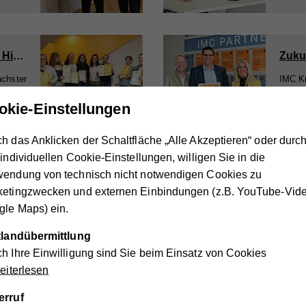
Erfolgreich absolviert: Neue Kinderbetreuerinnen beim Hilfswerk
Zuku
ächster
IMC Kr
euburg.
Lehre.
okie-Einstellungen
h das Anklicken der Schaltfläche „Alle Akzeptieren“ oder durc
 individuellen Cookie-Einstellungen, willigen Sie in die
1
2
3
4
...
16
wendung von technisch nicht notwendigen Cookies zu
ketingzwecken und externen Einbindungen (z.B. YouTube-Vide
le Maps) ein.
ik des Vereins Hilfswerk Gloggnitz
ttlandübermittlung
h Ihre Einwilligung sind Sie beim Einsatz von Cookies
iterlesen
1984
erruf