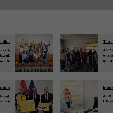
alter
en kann
Am 26.
lfswerk
ehrena
tagung.
gemein
kraine
Inter
lfswerk
Am 8. 
ten ein
Hilfsw