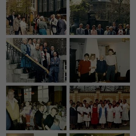
Name
CAKEPHP
Anbieter
Whatchado
Laufzeit
Ende der Browsernutzung
Speichert notwendige Sessiondaten für
Zweck
Basisfunktion der Website.
Name
_gat
Anbieter
Walls.io
Laufzeit
1 Minute
Wird von Google Analytics verwendet, um die
Zweck
Anforderungsrate einzuschränken
Name
_gid