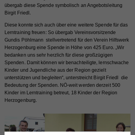
übergab diese Spende symbolisch an Angebotsleitung
Birgit Friedl.
Diese konnte sich auch über eine weitere Spende für das
Lerntraining freuen: So übergab Vereinsvorsitzende
Gundis Pöhlmann stellvertretend für den Verein Hilfswerk
Herzogenburg eine Spende in Höhe von 425 Euro. „Wir
bedanken uns sehr herzlich für diese großzügigen
Spenden. Damit können wir benachteiligte, lernschwache
Kinder und Jugendliche aus der Region gezielt
unterstützen und begleiten“, unterstreicht Birgit Friedl die
Bedeutung der Spenden. NÖ-weit werden derzeit 500
Kinder im Lerntraining betreut, 18 Kinder der Region
Herzogenburg.