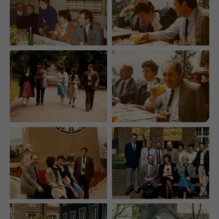
Name
_ga
Anbieter
Whatchado
Laufzeit
2 Jahre
Registriert eine eindeutige ID, die verwendet wird,
Zweck
um statistische Daten dazu, wie der Besucher die
Website nutzt, zu generieren.
Name
_gat_UA_44117881-7
Anbieter
Whatchado
Laufzeit
10 Minuten
Wird zur Unterscheidung von Website Besuchern
Zweck
verwendet