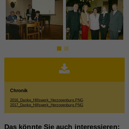
Anbieter
Walls.io
Laufzeit
1 Tag
Registriert eine eindeutige ID, die verwendet wird,
Zweck
um statistische Daten dazu, wie der Besucher die
Website nutzt, zu generieren.
Name
_ga
Anbieter
Walls.io
Laufzeit
2 Jahre
Registriert eine eindeutige ID, die verwendet wird,
Chronik
Zweck
um statistische Daten dazu, wie der Besucher die
Website nutzt, zu generieren.
2016_Danke_Hilfswerk_Herzogenburg.PNG
2017_Danke_Hilfswerk_Herzogenburg.PNG
Name
io
Das könnte Sie auch interessieren: