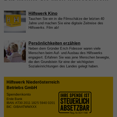
Anbieter
Walls.io
Laufzeit
Session
Hilfswerk Kino
Tauchen Sie ein in die Filmschätze der letzten 40
Cookie, der zur Aufrechterhaltung der Verbindung
Jahre und machen Sie eine digitale Zeitreise des
Hilfswerks. Film ab!
des Walls.io Frontends zum Backend dient (=
Zweck
Updates mit neuen Posts). Es werden keine
personenbezogenen Infos gespeichert.
Persönlichkeiten erzählen
Neben dem Gründer Erich Fidesser waren viele
Menschen beim Auf- und Ausbau des Hilfswerks
Name
iutk
engagiert. Erfahren Sie was jene Menschen bewegte,
die den Grundstein für eine der wichtigsten
Sozialeinrichtungen des Landes gelegt haben.
Anbieter
Issuu
Laufzeit
1 Tag
Hilfswerk Niederösterreich
Registriert eine Tracking-ID für das Gerät oder den
Betriebs GmbH
Zweck
Browser eines Benutzers.
Spendenkonto
Erste Bank
IBAN: AT30 2011 1825 5940 0201
BIC: GIBAATWWXXX
Name
__qca