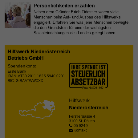
Website nutzt, zu generieren.
Laufzeit
1 Tag
Persönlichkeiten erzählen
Neben dem Gründer Erich Fidesser waren viele
Registriert eine eindeutige ID, die verwendet wird,
Menschen beim Auf- und Ausbau des Hilfswerks
engagiert. Erfahren Sie was jene Menschen bewegte,
Zweck
um statistische Daten dazu, wie der Besucher die
die den Grundstein für eine der wichtigsten
Website nutzt, zu generieren.
Sozialeinrichtungen des Landes gelegt haben.
Hilfswerk Niederösterreich
Name
_ga
Betriebs GmbH
Anbieter
Whatchado
Spendenkonto
Erste Bank
Laufzeit
2 Jahre
IBAN: AT30 2011 1825 5940 0201
BIC: GIBAATWWXXX
Registriert eine eindeutige ID, die verwendet wird,
Zweck
um statistische Daten dazu, wie der Besucher die
Website nutzt, zu generieren.
Hilfswerk
Niederösterreich
Ferstlergasse 4
Name
_gat_UA_44117881-7
3100 St. Pölten
05 9249
Kontakt
Anbieter
Whatchado