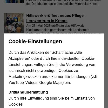
der Dankbarkeit an ehrenamtliche Mitarbeiter*innen.
Hilfswerk eröffnet neues Pflege-
Lernzentrum in Krems
Am 26. Mai 2025 eröffnete das Hilfswerk
Niederösterreich gemeinsam mit Landesrätin
Christiane Teschl-Hofmeister das Pflege-Lernzentrum
in der Kremser Karl-Eybl-Gasse.
Cookie-Einstellungen
1
4
5
6
16
...
...
Durch das Anklicken der Schaltfläche „Alle
Akzeptieren“ oder durch Ihre individuellen Cookie-
Einstellungen, willigen Sie in die Verwendung von
Zeitleiste: Chronik des Vereins
technisch nicht notwendigen Cookies zu
Hilfswerk Hollabrunn
Marketingzwecken und externen Einbindungen (z.B.
YouTube-Videos, Google Maps) ein.
Drittlandübermittlung
1989
Durch Ihre Einwilligung sind Sie beim Einsatz von
Cookies