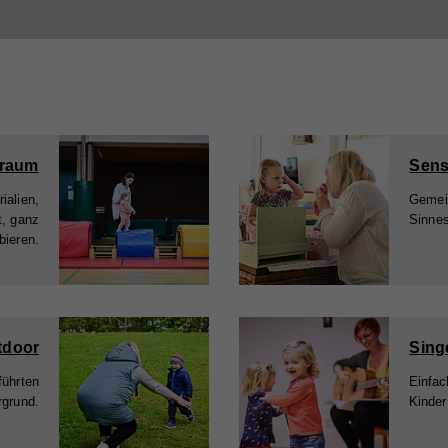
rraum
Sens
ialien,
Gemein
t, ganz
Sinne
bieren.
tdoor
Sing
führten
Einfac
rgrund.
Kinder