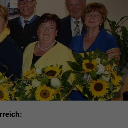
reich: