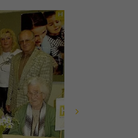
e
bei
Next