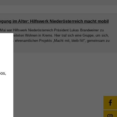
gung im Alter: Hilfswerk Niederösterreich macht mobil
Mai war Hilfswerk Niederösterreich Präsident Lukas Brandweiner zu
 im begleiteten Wohnen in Krems. Hier traf sich eine Gruppe, um sich,
men des ehrenamtlichen Projekts „Macht mit, bleib fit!“, gemeinsam zu
en.
h
os,