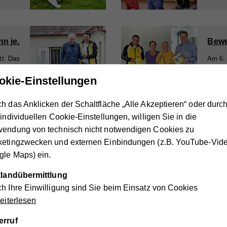
n je.
Bewe
tt. Das
Am 6. 
hörigen
Besuch
okie-Einstellungen
tellen.
im Rah
beweg
h das Anklicken der Schaltfläche „Alle Akzeptieren“ oder durc
 individuellen Cookie-Einstellungen, willigen Sie in die
1
2
3
...
16
wendung von technisch nicht notwendigen Cookies zu
ketingzwecken und externen Einbindungen (z.B. YouTube-Vide
le Maps) ein.
nik des Vereins Hilfswerk Ottenschlag
ttlandübermittlung
h Ihre Einwilligung sind Sie beim Einsatz von Cookies
iterlesen
1998
erruf