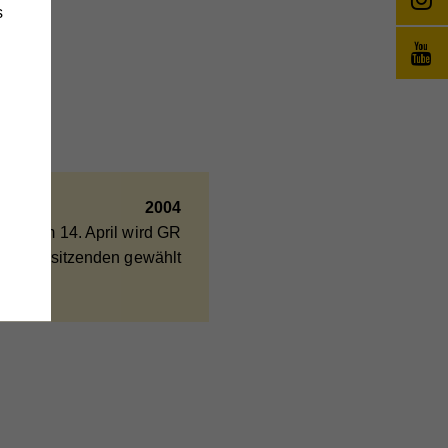
s
änge
wie
2004
ung am 14. April wird GR
 zur Vorsitzenden gewählt
e
,