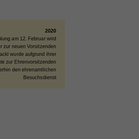
2020
ieser
lung am 12. Februar wird
are
r zur neuen Vorsitzenden
ie
ackl wurde aufgrund ihrer
te zur Ehrenvorsitzenden
iterhin den ehrenamtlichen
Besuchsdienst
nd
nd
er