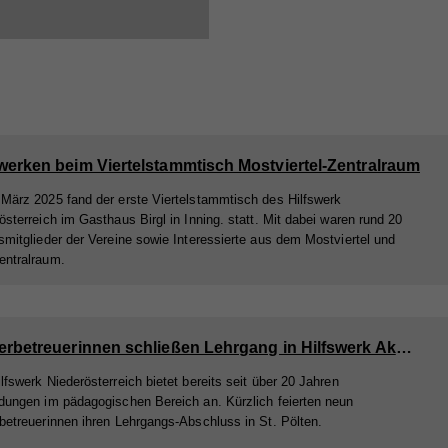
werken beim Viertelstammtisch Mostviertel-Zentralraum
März 2025 fand der erste Viertelstammtisch des Hilfswerk
österreich im Gasthaus Birgl in Inning. statt. Mit dabei waren rund 20
smitglieder der Vereine sowie Interessierte aus dem Mostviertel und
ntralraum.
Kinderbetreuerinnen schließen Lehrgang in Hilfswerk Akademie ab
lfswerk Niederösterreich bietet bereits seit über 20 Jahren
dungen im pädagogischen Bereich an. Kürzlich feierten neun
betreuerinnen ihren Lehrgangs-Abschluss in St. Pölten.