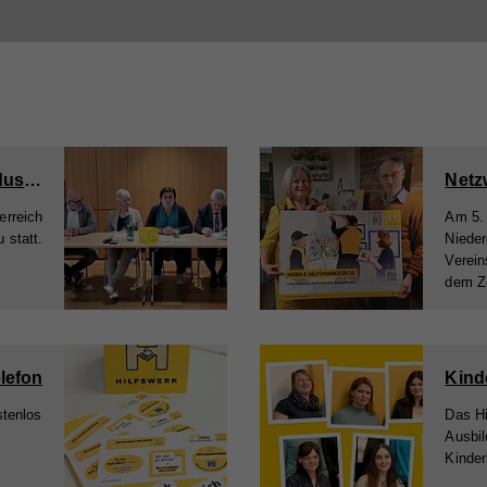
Austausch und Netzwerken beim Viertelstammtisch Industrieviertel
Netz
erreich
Am 5. 
 statt.
Nieder
Verein
dem Ze
lefon
stenlos
Das Hi
Ausbil
Kinder