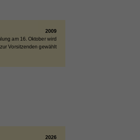
2009
ieser
lung am 16. Oktober wird
are
r zur Vorsitzenden gewählt
ie
nd
nd
er
2026