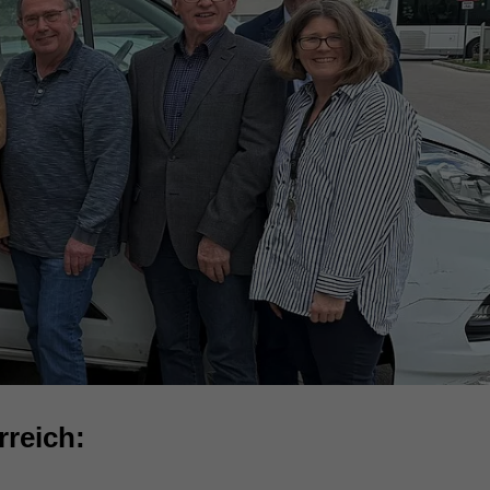
reich: