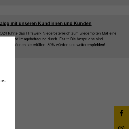
ialog mit unseren Kundinnen und Kunden
024 führte das Hilfswerk Niederösterreich zum wiederholten Mal eine
- und eine Imagebefragung durch. Fazit: Die Ansprüche sind
gen, wir können sie erfüllen. 80% würden uns weiterempfehlen!
h
os,