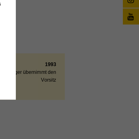
s
änge
wie
1993
aussinger übernimmt den
Vorsitz
e
,