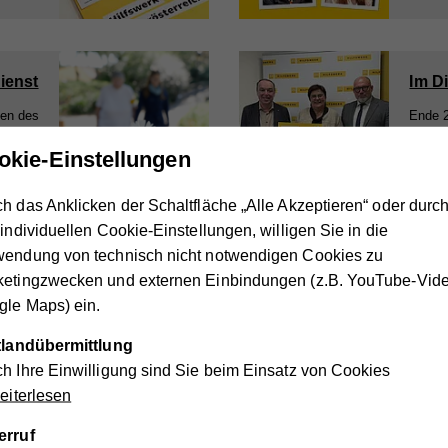
ienst
Im D
ten des
Ende 2
fältig.
Kunden
okie-Einstellungen
gestie
h das Anklicken der Schaltfläche „Alle Akzeptieren“ oder durc
 individuellen Cookie-Einstellungen, willigen Sie in die
1
...
6
7
8
...
16
wendung von technisch nicht notwendigen Cookies zu
ketingzwecken und externen Einbindungen (z.B. YouTube-Vide
le Maps) ein.
ik des Vereins Hilfswerk Tulln
ttlandübermittlung
h Ihre Einwilligung sind Sie beim Einsatz von Cookies
iterlesen
1979
erruf