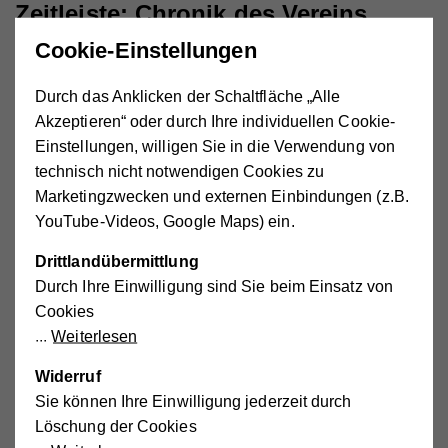
Zeitleiste: Chronik des Vereins
Hilfswerk Wiener Neustadt
Cookie-Einstellungen
Durch das Anklicken der Schaltfläche „Alle
Akzeptieren“ oder durch Ihre individuellen Cookie-
1987
Einstellungen, willigen Sie in die Verwendung von
technisch nicht notwendigen Cookies zu
Marketingzwecken und externen Einbindungen (z.B.
1987
YouTube-Videos, Google Maps) ein.
Gründung des Hilfswerks Wr. Neustadt
Drittlandübermittlung
durch KO LAbg. Bgm. Klaus
Durch Ihre Einwilligung sind Sie beim Einsatz von
Schneeberger
Cookies
Weiterlesen
Widerruf
2006
Sie können Ihre Einwilligung jederzeit durch
Gründung des ehrenamtlichen
Löschung der Cookies
Besuchsdienstes unter der Leitung von