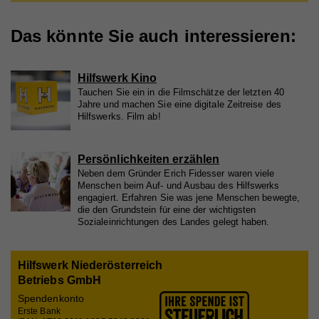
Das könnte Sie auch interessieren:
Name
_ga
Anbieter
Whatchado
Hilfswerk Kino
Laufzeit
2 Jahre
Tauchen Sie ein in die Filmschätze der letzten 40
Jahre und machen Sie eine digitale Zeitreise des
Registriert eine eindeutige ID, die verwendet wird,
Hilfswerks. Film ab!
Zweck
um statistische Daten dazu, wie der Besucher die
Website nutzt, zu generieren.
Persönlichkeiten erzählen
Neben dem Gründer Erich Fidesser waren viele
Menschen beim Auf- und Ausbau des Hilfswerks
Name
_gat_UA_44117881-7
engagiert. Erfahren Sie was jene Menschen bewegte,
die den Grundstein für eine der wichtigsten
Anbieter
Whatchado
Sozialeinrichtungen des Landes gelegt haben.
Laufzeit
10 Minuten
Hilfswerk Niederösterreich
Wird zur Unterscheidung von Website Besuchern
Betriebs GmbH
Zweck
verwendet
Spendenkonto
Erste Bank