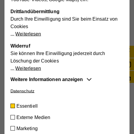
E-Mail Adresse
*
Drittlandübermittlung
Durch Ihre Einwilligung sind Sie beim Einsatz von
Cookies
Weiterlesen
Telefonnummer
*
Widerruf
Sie können Ihre Einwilligung jederzeit durch
Löschung der Cookies
Weiterlesen
Ich habe die Informationen zum
Datenschutz
gelesen
Weitere Informationen anzeigen
und stimme diesen zu.*
Datenschutz
Essentiell
Diese Cookies sind für die der Webseite
Essentiell
zugrundeliegenden Vorgänge wichtig und
Weitere
unterstützen wichtige Funktionen wie den
Externe Medien
Unterstützungsmöglichkeiten
technischen Betrieb der Webseite, um
Marketing
sicherzustellen, dass sie so funktioniert wie von