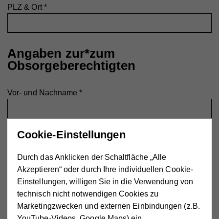
PLZ & Ort
*
Angaben zur*zum
Obsorgeberechtigten
Vor- und Nachname
*
Cookie-Einstellungen
Straße & Hausnummer
*
Durch das Anklicken der Schaltfläche „Alle
Akzeptieren“ oder durch Ihre individuellen Cookie-
Einstellungen, willigen Sie in die Verwendung von
PLZ & Ort
*
technisch nicht notwendigen Cookies zu
Marketingzwecken und externen Einbindungen (z.B.
YouTube-Videos, Google Maps) ein.