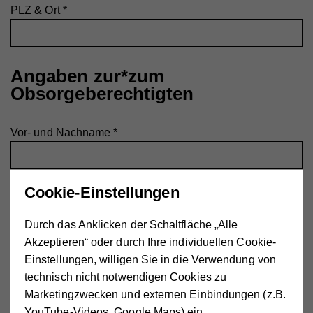
PLZ & Ort
*
Angaben zur*zum
Obsorgeberechtigten
Vor- und Nachname
*
Cookie-Einstellungen
Straße & Hausnummer
*
Durch das Anklicken der Schaltfläche „Alle
Akzeptieren“ oder durch Ihre individuellen Cookie-
Einstellungen, willigen Sie in die Verwendung von
PLZ & Ort
*
technisch nicht notwendigen Cookies zu
Marketingzwecken und externen Einbindungen (z.B.
YouTube-Videos, Google Maps) ein.