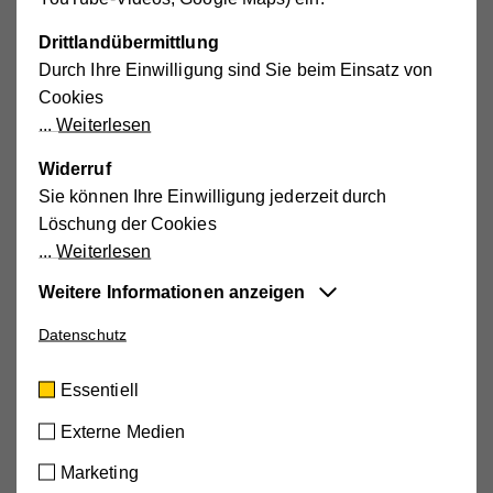
E-Mail Adresse
*
Drittlandübermittlung
Durch Ihre Einwilligung sind Sie beim Einsatz von
Cookies
Weiterlesen
Telefonnummer
*
Widerruf
Sie können Ihre Einwilligung jederzeit durch
Löschung der Cookies
Weiterlesen
Ich habe die Informationen zum
Datenschutz
gelesen
Weitere Informationen anzeigen
und stimme diesen zu.*
Datenschutz
Essentiell
Diese Cookies sind für die der Webseite
Essentiell
zugrundeliegenden Vorgänge wichtig und
Weitere
unterstützen wichtige Funktionen wie den
Externe Medien
Unterstützungsmöglichkeiten
technischen Betrieb der Webseite, um
Marketing
sicherzustellen, dass sie so funktioniert wie von