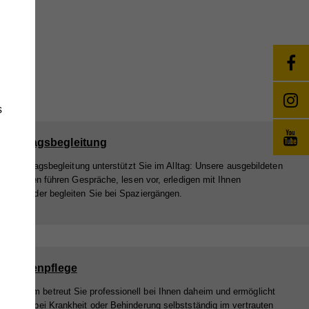
s
le Alltagsbegleitung
ziale Alltagsbegleitung unterstützt Sie im Alltag: Unsere ausgebildeten
eiter*innen führen Gespräche, lesen vor, erledigen mit Ihnen
ungen oder begleiten Sie bei Spaziergängen.
änge
wie
krankenpflege
Fachteam betreut Sie professionell bei Ihnen daheim und ermöglicht
im Alter, bei Krankheit oder Behinderung selbstständig im vertrauten