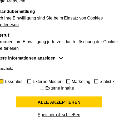
le Maps) ein.
otruftelefon@noe.hilfswerk.at
ttlandübermittlung
h Ihre Einwilligung sind Sie beim Einsatz von Cookies
iterlesen
erruf
können Ihre Einwilligung jederzeit durch Löschung der Cookie
iterlesen
rvice
Sozia
tere Informationen anzeigen
lzeiten
Die so
entiell
nschutz
rung in
Mitarb
rreich!
Besorg
e Cookies sind für die der Webseite zugrundeliegenden Vorg
Essentiell
Externe Medien
Marketing
Statistik
tig und unterstützen wichtige Funktionen wie den technischen
Externe Inhalte
ieb der Webseite, um sicherzustellen, dass sie so funktioniert 
Ihnen erwartet.
ALLE AKZEPTIEREN
hilfe
Haus
ie-Informationen anzeigen
 nehmen
Unser 
terne Medien
me
cookie_optin
Speichern & schließen
alt ab.
Ihnen 