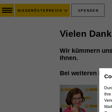
SPENDEN
NIEDERÖSTERREICH
Vielen Dank 
Wir kümmern uns 
Ihnen.
Bei weiteren Frag
Co
Durc
Ihre
Not
Ver
Inf
Mar
310
0