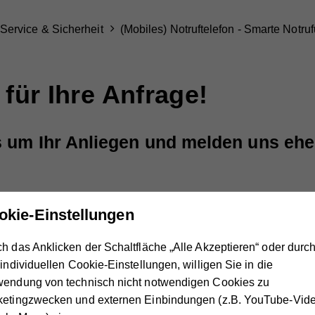
Service & Sicherheit
(Mobiles) Notruftelefon - Smarte Notru
für Ihre Anfrage!
um Ihr Anliegen und melden uns ehe
en wenden Sie sich bitte an:
okie-Einstellungen
h das Anklicken der Schaltfläche „Alle Akzeptieren“ oder durc
 individuellen Cookie-Einstellungen, willigen Sie in die
ruftelefon Hotline
wendung von technisch nicht notwendigen Cookies zu
ormation & Bestellung
ketingzwecken und externen Einbindungen (z.B. YouTube-Vide
0 St. Pölten
800 800 408