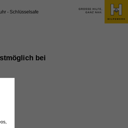
fuhr - Schlüsselsafe
stmöglich bei
h
os,