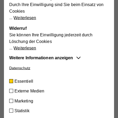
Durch Ihre Einwilligung sind Sie beim Einsatz von
Unsere Mitarbeiter*innen erzählen zu
Cookies
Berufsweg und Arbeitsalltag
Weiterlesen
Widerruf
MOBILE PFLEGE UND BETREUUNG
Sie können Ihre Einwilligung jederzeit durch
Löschung der Cookies
Weiterlesen
KINDER, JUGEND & FAMILIE
Weitere Informationen anzeigen
Datenschutz
Essentiell
Diese Cookies sind für die der Webseite
Essentiell
zugrundeliegenden Vorgänge wichtig und
ORGANISATION & VERWALTUNG
unterstützen wichtige Funktionen wie den
Externe Medien
technischen Betrieb der Webseite, um
Marketing
sicherzustellen, dass sie so funktioniert wie von
Erhalten Sie hier nähere
Ihnen erwartet.
Statistik
Cookie-Informationen anzeigen
Informationen zu: