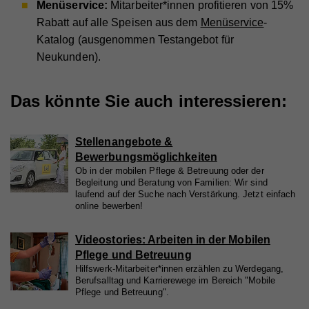
unserer Webseite zugelassen, die von Drittanbietern
Menüservice:
Mitarbeiter*innen profitieren von 15%
Anbieter
Facebook
Laufzeit
2 Jahre
stammen (z.B. Inlineframes). Dabei werden
Rabatt auf alle Speisen aus dem
Menüservice
-
Laufzeit
90 Tage
technische Daten (z.B. IP-Adresse) automatisch an
Katalog (ausgenommen Testangebot für
Name
vuid
Registriert eine eindeutige ID, die verwendet wird,
die jeweiligen Drittanbieter übermittelt, damit deren
Zweck
um statistische Daten dazu, wie der Besucher die
Neukunden).
Beinhaltet eine eindeutige Browser und Benutzer
Anbieter
Vimeo
Zweck
Website nutzt, zu generieren.
Einbindungen auf unserer Webseite angezeigt
ID, die für gezielte Werbung verwendet werden.
werden können.
Laufzeit
2 Jahre
Das könnte Sie auch interessieren:
Zweck
Wird verwendet, um Vimeo-Inhalte zu entsperren.
Name
_gat
Stellenangebote &
Anbieter
Google Universal Analytics
Bewerbungsmöglichkeiten
Name
_gat
Ob in der mobilen Pflege & Betreuung oder der
Laufzeit
1 Minute
Begleitung und Beratung von Familien: Wir sind
laufend auf der Suche nach Verstärkung. Jetzt einfach
Anbieter
Whatchado
Wird von Google Analytics verwendet, um die
Zweck
online bewerben!
Anforderungsrate einzuschränken.
Laufzeit
1 Minute
Videostories: Arbeiten in der Mobilen
Wird von Google Analytics verwendet, um die
Pflege und Betreuung
Zweck
Anforderungsrate einzuschränken
Name
_gid
Hilfswerk-Mitarbeiter*innen erzählen zu Werdegang,
Berufsalltag und Karrierewege im Bereich "Mobile
Anbieter
Google Analytics
Pflege und Betreuung".