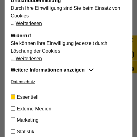
Drittlandübermittlung
Durch Ihre Einwilligung sind Sie beim Einsatz von
Cookies
Weiterlesen
Vergünstigungen
Widerruf
bei
Sie können Ihre Einwilligung jederzeit durch
Partnerbetrieben
Löschung der Cookies
Weiterlesen
Weitere Informationen anzeigen
Datenschutz
Essentiell
Arbeiten in
Wohnortnähe
Diese Cookies sind für die der Webseite
Essentiell
zugrundeliegenden Vorgänge wichtig und
unterstützen wichtige Funktionen wie den
Externe Medien
technischen Betrieb der Webseite, um
Marketing
sicherzustellen, dass sie so funktioniert wie von
Ihnen erwartet.
Vereinbarkeit von
Statistik
Beruf und
Cookie-Informationen anzeigen