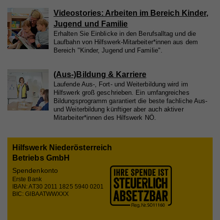
Name
_gid
Laufzeit
1 Tag
Videostories: Arbeiten im Bereich Kinder,
Anbieter
Whatchado
Registriert eine eindeutige ID, die verwendet wird,
Jugend und Familie
Zweck
um statistische Daten dazu, wie der Besucher die
Erhalten Sie Einblicke in den Berufsalltag und die
Website nutzt, zu generieren.
Laufzeit
1 Tag
Laufbahn von Hilfswerk-Mitarbeiter*innen aus dem
Bereich "Kinder, Jugend und Familie".
Registriert eine eindeutige ID, die verwendet wird,
Zweck
um statistische Daten dazu, wie der Besucher die
(Aus-)Bildung & Karriere
Website nutzt, zu generieren.
Laufende Aus-, Fort- und Weiterbildung wird im
Hilfswerk groß geschrieben. Ein umfangreiches
Bildungsprogramm garantiert die beste fachliche Aus-
und Weiterbildung künftiger aber auch aktiver
Name
_ga
Mitarbeiter*innen des Hilfswerk NÖ.
Anbieter
Whatchado
Hilfswerk Niederösterreich
Laufzeit
2 Jahre
Betriebs GmbH
Spendenkonto
Registriert eine eindeutige ID, die verwendet wird,
Zweck
um statistische Daten dazu, wie der Besucher die
Erste Bank
IBAN: AT30 2011 1825 5940 0201
Website nutzt, zu generieren.
BIC: GIBAATWWXXX