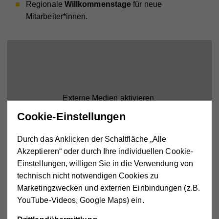
Regionale
Willkommenstage
für neue
Mitarbeiter*innen.
Externe Medien aktivieren.
Cookie-Einstellungen
Durch das Anklicken der Schaltfläche „Alle
Akzeptieren“ oder durch Ihre individuellen Cookie-
Einstellungen, willigen Sie in die Verwendung von
Benefits für alle unsere
technisch nicht notwendigen Cookies zu
Marketingzwecken und externen Einbindungen (z.B.
Mitarbeiter*innen
YouTube-Videos, Google Maps) ein.