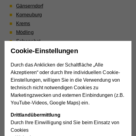
Gänserndorf
Korneuburg
Krems
Mödling
Schwechat
Cookie-Einstellungen
St. Pölten
Waldviertel
Durch das Anklicken der Schaltfläche „Alle
Wr. Neustadt
Akzeptieren“ oder durch Ihre individuellen Cookie-
Einstellungen, willigen Sie in die Verwendung von
Elternförderung für die
technisch nicht notwendigen Cookies zu
Kinderbetreuung
Marketingzwecken und externen Einbindungen (z.B.
YouTube-Videos, Google Maps) ein.
Die Kosten für die Kinderbetreuung in Gruppen erfahren
Drittlandübermittlung
Sie direkt bei der jeweiligen Leitung der
Durch Ihre Einwilligung sind Sie beim Einsatz von
Kinderbetreuungseinrichtung.
Cookies